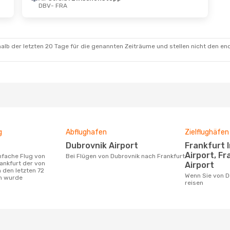
DBV
- FRA
 Sept.
- Mo., 14. Sept.
a Airlines
schenstopp
FRA
alb der letzten 20 Tage für die genannten Zeiträume und stellen nicht den en
a Airlines
schenstopp
DBV
g
Abflughafen
Zielflughäfen
Dubrovnik Airport
Frankfurt International
Airport, F
Bei Flügen von Dubrovnik nach Frankfurt
ankfurt der von
Airport
 den letzten 72
Wenn Sie von Dubrovnik nach Frankfurt
n wurde
reisen