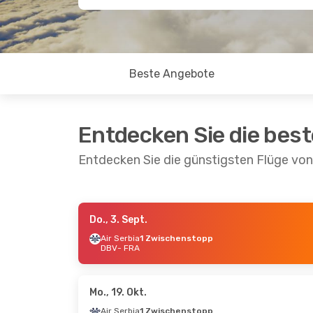
Beste Angebote
Entdecken Sie die bes
Entdecken Sie die günstigsten Flüge von
Do., 3. Sept.
Do., 3. Sept.
- So., 6. Sept.
Di., 6. O
Air Serbia
1 Zwischenstopp
DBV
- FRA
Discover Airlines
Direkt
Discov
DBV
- FRA
DBV
- 
Discover Airlines
Direkt
Discov
FRA
- DBV
FRA
- 
Mo., 19. Okt.
Air Serbia
1 Zwischenstopp