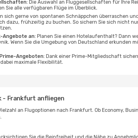
ellschaften
: Die Auswahl an Fluggesellschaften für Ihre Re
n Sie alle verfügbaren Flüge im Überblick.
en sich gerne von spontanen Schnäppchen überraschen un
och dazu, frühzeitig zu buchen. So sichern Sie sich nicht n
tzen.
ak-Angebote an
: Planen Sie einen Hotelaufenthalt? Dann we
nik. Wenn Sie die Umgebung von Deutschland erkunden möch
o Prime-Angeboten
: Dank einer Prime-Mitgliedschaft sicher
abei maximale Flexibilität.
k - Frankfurt anfliegen
ielzahl an Flugoptionen nach Frankfurt. Ob Economy, Busines
.
ücksichtigen Sie die Beinfreiheit und die Nähe zu Annehmli