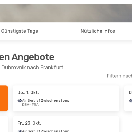
Günstigste Tage
Nützliche Infos
ten Angebote
 Dubrovnik nach Frankfurt
Filtern nac
Do., 1. Okt.
D
kt.
- Mi., 7. Okt.
Sa., 26. Sept.
- Di.
Air Serbia
1 Zwischenstopp
DBV
- FRA
er Airlines
Direkt
Croatia Airlines
FRA
1 Zwischenstopp
er Airlines
Direkt
DBV
- FRA
DBV
Croatia Airlines
Di
FRA
- DBV
Fr., 23. Okt.
Air Serbia
1 Zwischenstopp