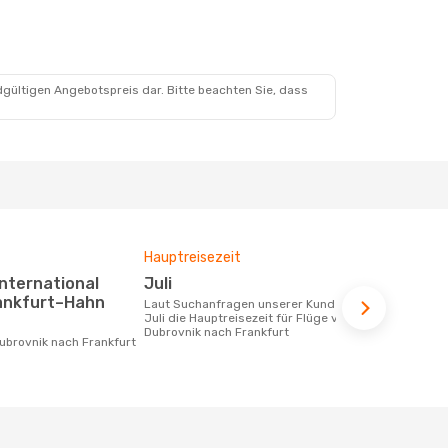
dgültigen Angebotspreis dar. Bitte beachten Sie, dass
Hauptreisezeit
Fluggesell
Flugstreck
Juli
Lufthansa, Discover Airlines,
rankfurt–Hahn
Laut Suchanfragen unserer Kunden ist
Croatia A
Juli die Hauptreisezeit für Flüge von
Dubrovnik nach Frankfurt
Fluggesellschaften die Flüge von
Dubrovnik na