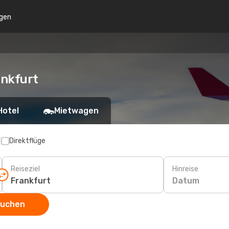
gen
ankfurt
Hotel
Mietwagen
p
Direktflüge
Reiseziel
Hinreise
Datum
suchen