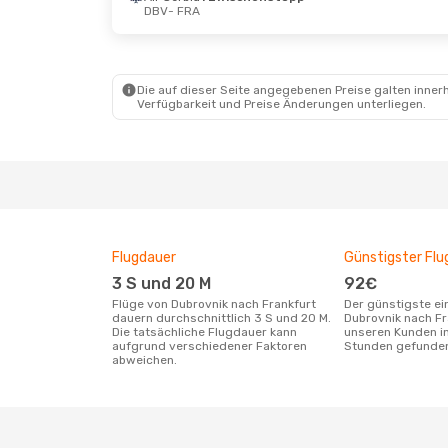
DBV
- FRA
Fr., 16. Okt.
- Do., 22. Okt.
Do., 10.
Croatia Airlines
Croati
1 Zwischenstopp
1 Zwi
DBV
- FRA
DBV
- 
Die auf dieser Seite angegebenen Preise galten innerh
Croatia Airlines
Direkt
Croati
Verfügbarkeit und Preise Änderungen unterliegen.
FRA
- DBV
1 Zwi
FRA
- 
Flugdauer
Günstigster Flu
3 S und 20 M
92€
Flüge von Dubrovnik nach Frankfurt
Der günstigste einfache Flug von
dauern durchschnittlich 3 S und 20 M.
Dubrovnik nach Fr
Die tatsächliche Flugdauer kann
unseren Kunden in
aufgrund verschiedener Faktoren
Stunden gefunde
abweichen.