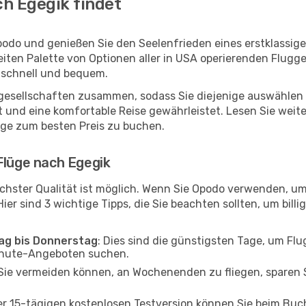
h Egegik findet
podo und genießen Sie den Seelenfrieden eines erstklassi
reiten Palette von Optionen aller in USA operierenden Flugg
, schnell und bequem.
ggesellschaften zusammen, sodass Sie diejenige auswählen 
und eine komfortable Reise gewährleistet. Lesen Sie weiter
üge zum besten Preis zu buchen.
Flüge nach Egegik
chster Qualität ist möglich. Wenn Sie Opodo verwenden, um
er sind 3 wichtige Tipps, die Sie beachten sollten, um billi
tag bis Donnerstag
: Dies sind die günstigsten Tage, um Fl
inute-Angeboten suchen.
Sie vermeiden können, an Wochenenden zu fliegen, sparen S
ner 15-tägigen kostenlosen Testversion können Sie beim Bu