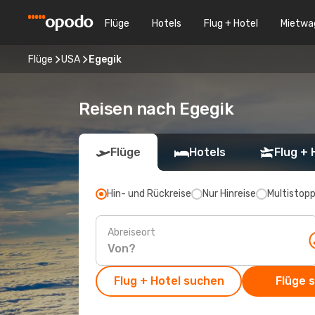
Flüge
Hotels
Flug + Hotel
Mietwa
Flüge
USA
Egegik
Reisen nach Egegik
Flüge
Hotels
Flug + 
Hin- und Rückreise
Nur Hinreise
Multistop
Abreiseort
Flug + Hotel suchen
Flüge 