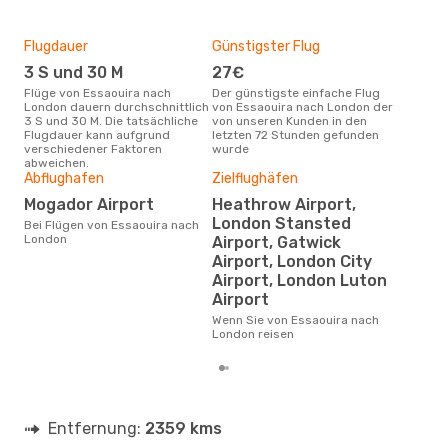
Flugdauer
Günstigster Flug
Hau
3 S und 30 M
27€
Jul
Flüge von Essaouira nach
Der günstigste einfache Flug
Laut Suchanfragen unserer
London dauern durchschnittlich
von Essaouira nach London der
Kund
3 S und 30 M. Die tatsächliche
von unseren Kunden in den
Haup
Flugdauer kann aufgrund
letzten 72 Stunden gefunden
Ess
verschiedener Faktoren
wurde
abweichen.
Abflughafen
Zielflughäfen
Dur
Mogador Airport
Heathrow Airport,
76
London Stansted
Bei Flügen von Essaouira nach
London
Der durchschnittliche Preis für
Airport, Gatwick
Flü
Airport, London City
Lond
Airport, London Luton
Prei
letz
Airport
Wenn Sie von Essaouira nach
London reisen
Entfernung:
2359 kms