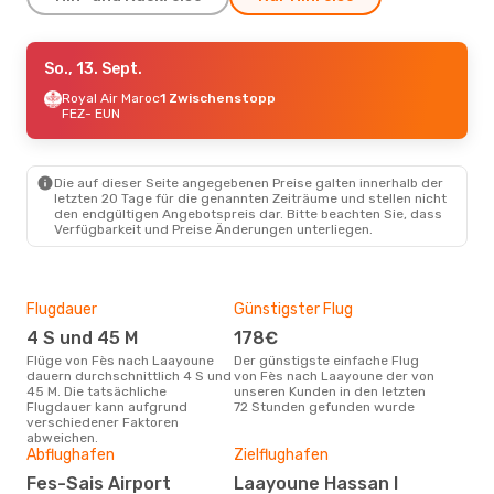
Mi., 14. Okt.
So., 13. Sept.
- Mi., 21. Okt.
Royal Air Maroc
Royal Air Maroc
1 Zwischenstopp
1 Zwischenstopp
FEZ
FEZ
- EUN
- EUN
Royal Air Maroc
1 Zwischenstopp
EUN
- FEZ
Die auf dieser Seite angegebenen Preise galten innerhalb der
letzten 20 Tage für die genannten Zeiträume und stellen nicht
den endgültigen Angebotspreis dar. Bitte beachten Sie, dass
Verfügbarkeit und Preise Änderungen unterliegen.
Flugdauer
Günstigster Flug
Hau
4 S und 45 M
178€
M
Flüge von Fès nach Laayoune
Der günstigste einfache Flug
Laut Suchanfragen unserer
dauern durchschnittlich 4 S und
von Fès nach Laayoune der von
Kund
45 M. Die tatsächliche
unseren Kunden in den letzten
Haup
Flugdauer kann aufgrund
72 Stunden gefunden wurde
nac
verschiedener Faktoren
abweichen.
Gün
Abflughafen
Zielflughafen
N
Fes-Sais Airport
Laayoune Hassan I