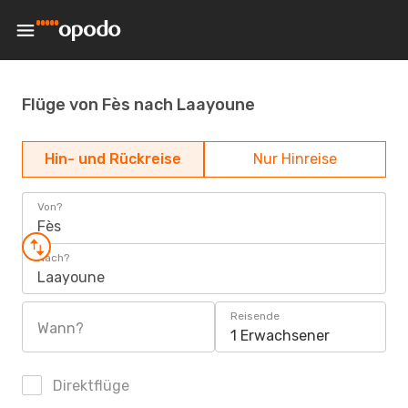
Flüge von Fès nach Laayoune
Hin- und Rückreise
Nur Hinreise
Von?
Fès
Nach?
Laayoune
Reisende
Wann?
1 Erwachsener
Direktflüge