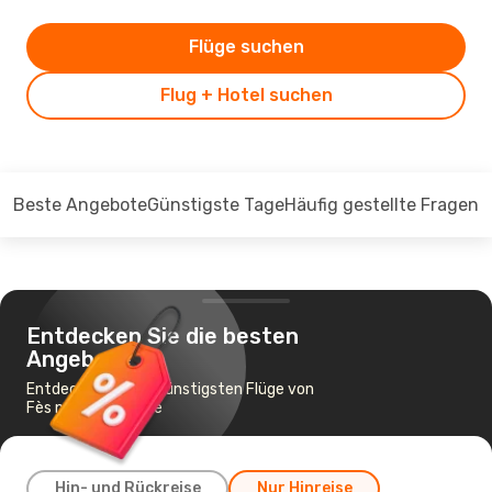
Flüge suchen
Flug + Hotel suchen
Beste Angebote
Günstigste Tage
Häufig gestellte Fragen
Entdecken Sie die besten
Angebote
Entdecken Sie die günstigsten Flüge von
Fès nach Laayoune
Hin- und Rückreise
Nur Hinreise