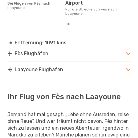
Januar ist die beste Zeit um
Airport
Bei Flügen von Fès nach
gün
Laayoune
Für die Strecke von Fès nach
Laa
Laayoune
Entfernung:
1091 kms
Fès Flughäfen
Laayoune Flughäfen
Ihr Flug von Fès nach Laayoune
Jemand hat mal gesagt: „Lebe ohne Ausreden, reise
ohne Reue“. Und wer träumt nicht davon, Fès hinter
sich zu lassen und ein neues Abenteuer irgendwo in
Marokko zu erleben? Manche planen schon ewig eine