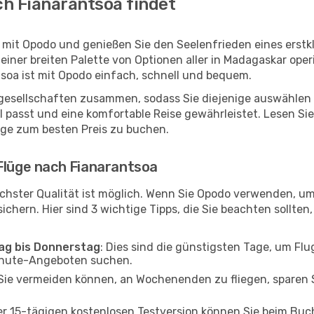
h Fianarantsoa findet
 mit Opodo und genießen Sie den Seelenfrieden eines erst
 einer breiten Palette von Optionen aller in Madagaskar ope
tsoa ist mit Opodo einfach, schnell und bequem.
ggesellschaften zusammen, sodass Sie diejenige auswählen 
passt und eine komfortable Reise gewährleistet. Lesen Sie 
üge zum besten Preis zu buchen.
 Flüge nach Fianarantsoa
chster Qualität ist möglich. Wenn Sie Opodo verwenden, um
chern. Hier sind 3 wichtige Tipps, die Sie beachten sollten, 
tag bis Donnerstag
: Dies sind die günstigsten Tage, um Fl
inute-Angeboten suchen.
Sie vermeiden können, an Wochenenden zu fliegen, sparen S
ner 15-tägigen kostenlosen Testversion können Sie beim Bu