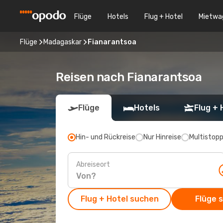
Flüge
Hotels
Flug + Hotel
Mietwa
Flüge
Madagaskar
Fianarantsoa
Reisen nach Fianarantsoa
Flüge
Hotels
Flug + 
Hin- und Rückreise
Nur Hinreise
Multistop
Abreiseort
Flug + Hotel suchen
Flüge 