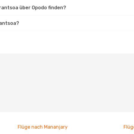
arantsoa über Opodo finden?
rantsoa?
Flüge nach Mananjary
Flüg