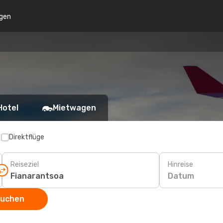
gen
Hotel
Mietwagen
p
Direktflüge
Reiseziel
Hinreise
Datum
suchen