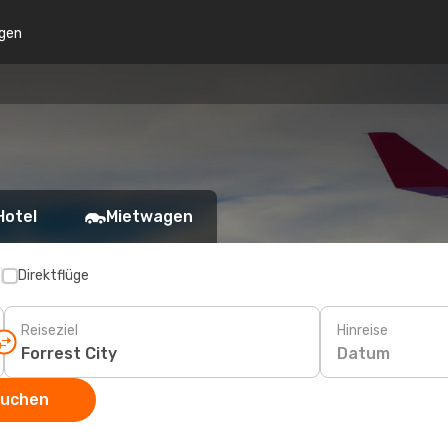
gen
Hotel
Mietwagen
p
Direktflüge
Reiseziel
Hinreise
Datum
suchen