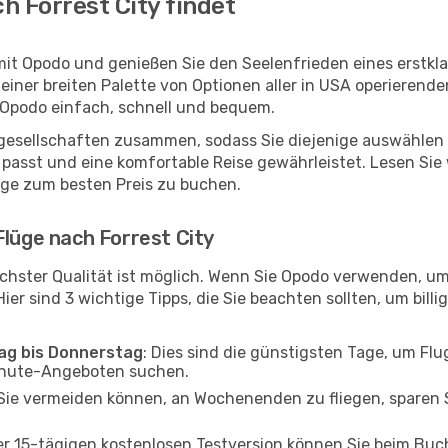
h Forrest City findet
 mit Opodo und genießen Sie den Seelenfrieden eines erstk
 einer breiten Palette von Optionen aller in USA operierend
t Opodo einfach, schnell und bequem.
ggesellschaften zusammen, sodass Sie diejenige auswählen 
passt und eine komfortable Reise gewährleistet. Lesen Sie w
üge zum besten Preis zu buchen.
Flüge nach Forrest City
chster Qualität ist möglich. Wenn Sie Opodo verwenden, um 
er sind 3 wichtige Tipps, die Sie beachten sollten, um billi
tag bis Donnerstag
: Dies sind die günstigsten Tage, um Fl
inute-Angeboten suchen.
Sie vermeiden können, an Wochenenden zu fliegen, sparen S
ner 15-tägigen kostenlosen Testversion können Sie beim Bu