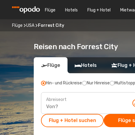
Flüge
Hotels
Flug + Hotel
Mietwa
Flüge
USA
Forrest City
Reisen nach Forrest City
Flüge
Hotels
Flug + 
Hin- und Rückreise
Nur Hinreise
Multistop
Abreiseort
Flug + Hotel suchen
Flüge 