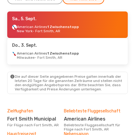
Sa., 5. Sept.
Sa., 5. Sept.
- Mo., 7. Sept.
American Airlines
American Airlines
Direkt
1 Zwischenstopp
Dallas
New York
- Fort Smith, AR
- Fort Smith, AR
American Airlines
Direkt
Fort Smith, AR
- Dallas
Do., 3. Sept.
Do., 3. Sept.
American Airlines
- Fr., 4. Sept.
1 Zwischenstopp
Milwaukee
- Fort Smith, AR
American Airlines
1 Zwischenstopp
Milwaukee
- Fort Smith, AR
American Airlines
Die auf dieser Seite angegebenen Preise galten innerhalb der
1 Zwischenstopp
letzten 20 Tage für die genannten Zeiträume und stellen nicht
Fort Smith, AR
- Milwaukee
den endgültigen Angebotspreis dar. Bitte beachten Sie, dass
Verfügbarkeit und Preise Änderungen unterliegen.
Zielflughafen
Beliebteste Fluggesellschaft
Fort Smith Municipal
American Airlines
Für Flüge nach Fort Smith, AR
Beliebteste Fluggesellschaft für
Flüge nach Fort Smith, AR
Hauptreisezeit
Nebensaison