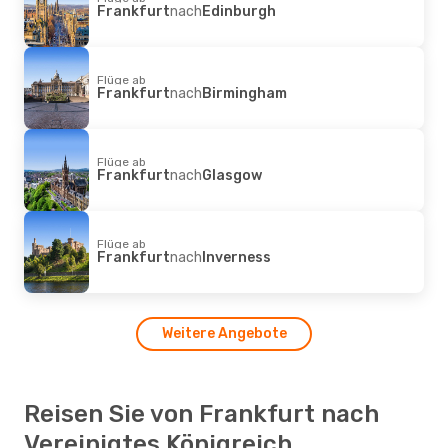
Frankfurt
nach
Edinburgh
Flüge ab
Frankfurt
nach
Birmingham
Flüge ab
Frankfurt
nach
Glasgow
Flüge ab
Frankfurt
nach
Inverness
Weitere Angebote
Reisen Sie von Frankfurt nach
Vereinigtes Königreich