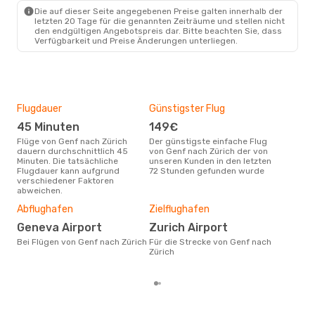
ZRH
- GVA
Die auf dieser Seite angegebenen Preise galten innerhalb der
letzten 20 Tage für die genannten Zeiträume und stellen nicht
den endgültigen Angebotspreis dar. Bitte beachten Sie, dass
Verfügbarkeit und Preise Änderungen unterliegen.
Flugdauer
Günstigster Flug
Hau
45 Minuten
149€
Jul
Flüge von Genf nach Zürich
Der günstigste einfache Flug
Laut Suchanfragen unserer
dauern durchschnittlich 45
von Genf nach Zürich der von
Kund
Minuten. Die tatsächliche
unseren Kunden in den letzten
Haup
Flugdauer kann aufgrund
72 Stunden gefunden wurde
Gen
verschiedener Faktoren
Dur
abweichen.
2
Abflughafen
Zielflughafen
Der durchschnittliche Preis für
Geneva Airport
Zurich Airport
Flü
betr
Bei Flügen von Genf nach Zürich
Für die Strecke von Genf nach
wurd
Zürich
Mon