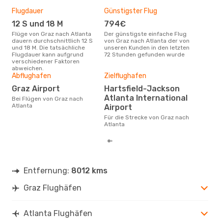
Flugdauer
Günstigster Flug
Hau
12 S und 18 M
794€
M
Flüge von Graz nach Atlanta
Der günstigste einfache Flug
Laut Suchanfragen unserer
dauern durchschnittlich 12 S
von Graz nach Atlanta der von
Kund
und 18 M. Die tatsächliche
unseren Kunden in den letzten
Haup
Flugdauer kann aufgrund
72 Stunden gefunden wurde
Gra
verschiedener Faktoren
abweichen.
Abflughafen
Zielflughafen
Gün
Graz Airport
Hartsfield-Jackson
Ma
Atlanta International
Bei Flügen von Graz nach
April ist die beste Zeit um
Atlanta
Airport
gün
Atl
Für die Strecke von Graz nach
Atlanta
Entfernung:
8012 kms
Graz Flughäfen
Atlanta Flughäfen