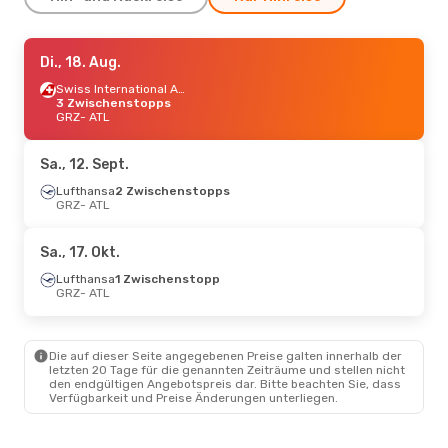
Fr., 9. Okt.
Di., 18. Aug.
- Mo., 12. Okt.
Lufthansa
1 Zwischenstopp
Swiss International Air Lines
GRZ
3 Zwischenstopps
- ATL
Lufthansa
GRZ
- ATL
1 Zwischenstopp
ATL
- GRZ
Sa., 12. Sept.
Do., 20. Aug.
- Di., 25. Aug.
Lufthansa
2 Zwischenstopps
Lufthansa
GRZ
- ATL
1 Zwischenstopp
GRZ
- ATL
Lufthansa
1 Zwischenstopp
ATL
- GRZ
Sa., 17. Okt.
Lufthansa
1 Zwischenstopp
Di., 13. Okt.
GRZ
- ATL
- Mi., 21. Okt.
Lufthansa
1 Zwischenstopp
GRZ
- ATL
Lufthansa
1 Zwischenstopp
Die auf dieser Seite angegebenen Preise galten innerhalb der
ATL
- GRZ
letzten 20 Tage für die genannten Zeiträume und stellen nicht
den endgültigen Angebotspreis dar. Bitte beachten Sie, dass
Verfügbarkeit und Preise Änderungen unterliegen.