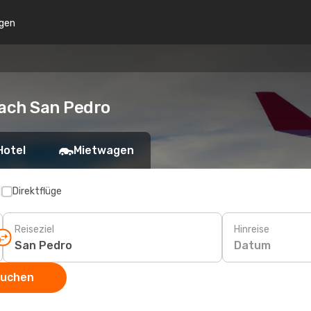
gen
ach San Pedro
Hotel
Mietwagen
p
Direktflüge
Reiseziel
Hinreise
Datum
suchen