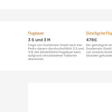
Flugdauer
Günstigster Flu
3 S und 3 M
478€
Flüge von Guatemala-Stadt nach San
Der günstigste einfache Flug von
Pedro dauern durchschnittlich 3 S und
Guatemala-Stadt 
3 M. Die tatsächliche Flugdauer kann
von unseren Kunde
aufgrund verschiedener Faktoren
Stunden gefunde
abweichen.