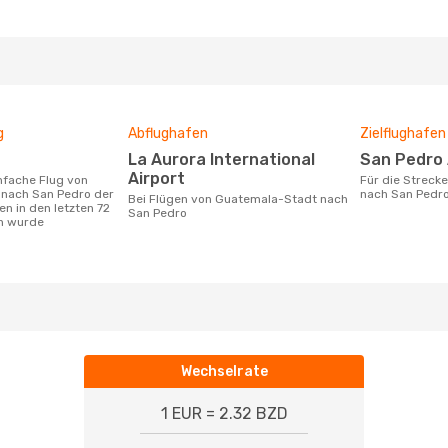
g
Abflughafen
Zielflughafen
La Aurora International
San Pedro
Airport
Für die Strecke von Guatemala-Stadt
nach San Pedro der
nach San Pedr
Bei Flügen von Guatemala-Stadt nach
n in den letzten 72
San Pedro
n wurde
Wechselrate
1 EUR = 2.32 BZD