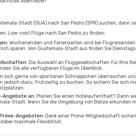
 nächstes Abenteuer!
emala-Stadt (GUA) nach San Pedro (SPR) suchen, dann sind
lfen, Low-cost Flüge nach San Pedro zu finden:
gen
: Wochenenden und Ferienzeiten sind bei Flugreisenden b
tlich sparen. Von Guatemala-Stadt aus finden Sie Dienstags
ellschaften
: Die Auswahl an Fluggesellschaften für Ihre 
nden Sie alle verfügbaren Flüge im Überblick.
en sich gerne von spontanen Schnäppchen überraschen un
en jedoch dazu, frühzeitig zu buchen. So sichern Sie sich n
itzplätzen.
ak-Angebote an
: Planen Sie einen Hotelaufenthalt? Dann we
ala-Stadt. Wenn Sie die Umgebung von Belize erkunden möc
o Prime-Angeboten
: Dank einer Prime-Mitgliedschaft sicher
abei maximale Flexibilität.