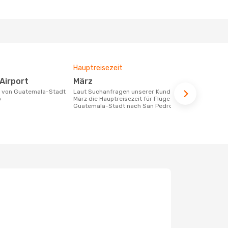
Hauptreisezeit
Durchschnit
 Airport
März
417 €
Laut Suchanfragen unserer Kunden ist
Der durchschnittliche Preis für Flüge
o
März die Hauptreisezeit für Flüge von
von Guatema
Guatemala-Stadt nach San Pedro
beträgt 417 
Basis der le