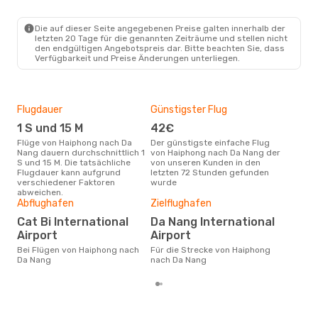
Die auf dieser Seite angegebenen Preise galten innerhalb der
letzten 20 Tage für die genannten Zeiträume und stellen nicht
den endgültigen Angebotspreis dar. Bitte beachten Sie, dass
Verfügbarkeit und Preise Änderungen unterliegen.
Flugdauer
Günstigster Flug
Hau
1 S und 15 M
42€
Jul
Flüge von Haiphong nach Da
Der günstigste einfache Flug
Laut Suchanfragen unserer
Nang dauern durchschnittlich 1
von Haiphong nach Da Nang der
Kund
S und 15 M. Die tatsächliche
von unseren Kunden in den
Haup
Flugdauer kann aufgrund
letzten 72 Stunden gefunden
Hai
verschiedener Faktoren
wurde
Dur
abweichen.
Abflughafen
Zielflughafen
92
Der durchschnittliche Preis für
Cat Bi International
Da Nang International
Flü
Airport
Airport
Nang
wurd
Bei Flügen von Haiphong nach
Für die Strecke von Haiphong
Mon
Da Nang
nach Da Nang