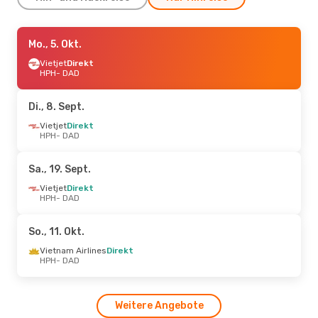
Di., 1. Sept.
Mo., 5. Okt.
- Mi., 2. Sept.
Vietjet
Vietjet
Direkt
Direkt
HPH
HPH
- DAD
- DAD
Vietjet
Direkt
DAD
- HPH
Di., 8. Sept.
Sa., 26. Sept.
Vietjet
Direkt
- Mo., 28. Sept.
HPH
- DAD
Vietjet
Direkt
HPH
- DAD
Vietjet
Direkt
Sa., 19. Sept.
DAD
- HPH
Vietjet
Direkt
HPH
- DAD
Mi., 9. Sept.
- So., 13. Sept.
Vietjet
Direkt
So., 11. Okt.
HPH
- DAD
Vietjet
Direkt
Vietnam Airlines
Direkt
DAD
- HPH
HPH
- DAD
Weitere Angebote