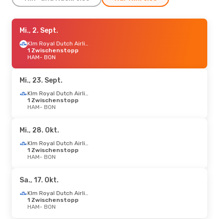
Di., 25. Aug.
Mi., 2. Sept.
- Fr., 4. Sept.
Klm Royal Dutch Airlines
Klm Royal Dutch Airlines
1 Zwischenstopp
1 Zwischenstopp
HAM
HAM
- BON
- BON
Klm Royal Dutch Airlines
1 Zwischenstopp
BON
- HAM
Mi., 23. Sept.
Klm Royal Dutch Airlines
1 Zwischenstopp
HAM
- BON
Mi., 28. Okt.
Klm Royal Dutch Airlines
1 Zwischenstopp
HAM
- BON
Sa., 17. Okt.
Klm Royal Dutch Airlines
1 Zwischenstopp
HAM
- BON