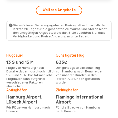
Weitere Angebote
Die auf dieser Seite angegebenen Preise galten innerhalb der
letzten 20 Tage für die genannten Zeiträume und stellen nicht
den endgültigen Angebotspreis dar. Bitte beachten Sie, dass
Verfügbarkeit und Preise Änderungen unterliegen.
Flugdauer
Günstigster Flug
Hau
13 S und 15 M
833€
Jul
Flüge von Hamburg nach
Der günstigste einfache Flug
Laut Suchanfragen unserer
Bonaire dauern durchschnittlich
von Hamburg nach Bonaire der
Kund
13 S und 15 M. Die tatsächliche
von unseren Kunden in den
Haup
Flugdauer kann aufgrund
letzten 72 Stunden gefunden
Ham
verschiedener Faktoren
wurde
abweichen.
Gün
Abflughäfen
Zielflughafen
M
Hamburg Airport,
Flamingo International
Januar ist die beste Zeit um
Lübeck Airport
Airport
gün
Für Flüge von Hamburg nach
Für die Strecke von Hamburg
nac
Bonaire
nach Bonaire