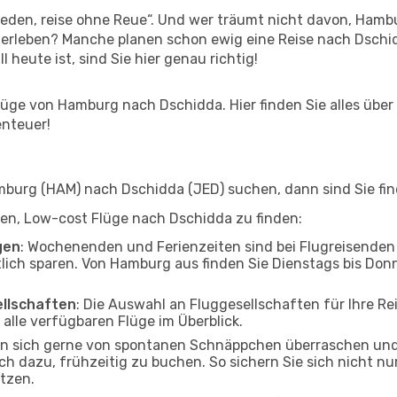
den, reise ohne Reue“. Und wer träumt nicht davon, Hambu
erleben? Manche planen schon ewig eine Reise nach Dschid
l heute ist, sind Sie hier genau richtig!
üge von Hamburg nach Dschidda. Hier finden Sie alles über I
enteuer!
urg (HAM) nach Dschidda (JED) suchen, dann sind Sie find
lfen, Low-cost Flüge nach Dschidda zu finden:
gen
: Wochenenden und Ferienzeiten sind bei Flugreisenden b
tlich sparen. Von Hamburg aus finden Sie Dienstags bis Donn
ellschaften
: Die Auswahl an Fluggesellschaften für Ihre R
alle verfügbaren Flüge im Überblick.
en sich gerne von spontanen Schnäppchen überraschen un
och dazu, frühzeitig zu buchen. So sichern Sie sich nicht n
tzen.