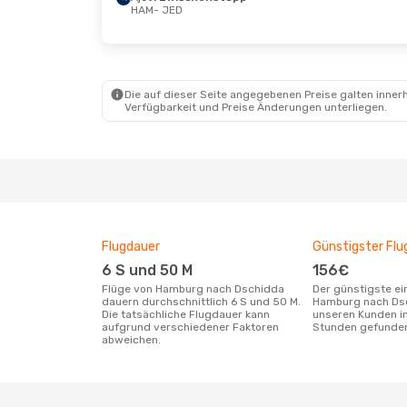
HAM
- JED
Do., 1. Okt.
- Di., 13. Okt.
Sa., 15.
Pegasus Airlines
Aegean
1 Zwischenstopp
1 Zwi
HAM
- JED
HAM
-
Die auf dieser Seite angegebenen Preise galten innerh
Pegasus Airlines
Pegasu
Verfügbarkeit und Preise Änderungen unterliegen.
1 Zwischenstopp
1 Zwi
JED
- HAM
JED
- 
Flugdauer
Günstigster Flu
6 S und 50 M
156€
Flüge von Hamburg nach Dschidda
Der günstigste einfache Flug von
dauern durchschnittlich 6 S und 50 M.
Hamburg nach Ds
Die tatsächliche Flugdauer kann
unseren Kunden in
aufgrund verschiedener Faktoren
Stunden gefunde
abweichen.