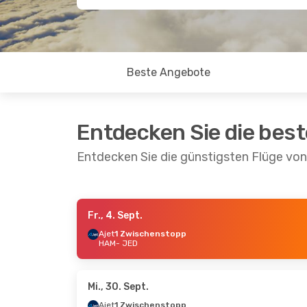
Beste Angebote
Entdecken Sie die bes
Entdecken Sie die günstigsten Flüge v
Fr., 4. Sept.
Sa., 19. Sept.
- Mo., 28. Sept.
Mo., 14.
Ajet
1 Zwischenstopp
HAM
- JED
Ajet
1 Zwischenstopp
Pegasu
HAM
- JED
1 Zwi
Pegasus Airlines
HAM
-
1 Zwischenstopp
Pegasu
JED
- HAM
1 Zwi
Mi., 30. Sept.
JED
- 
Ajet
1 Zwischenstopp