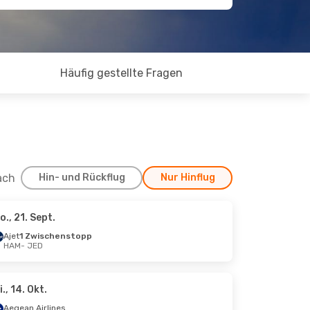
Häufig gestellte Fragen
ach
Hin- und Rückflug
Nur Hinflug
o., 21. Sept.
, 7. Sept.
Ajet
1 Zwischenstopp
HAM
- JED
topp
i., 14. Okt.
Aegean Airlines