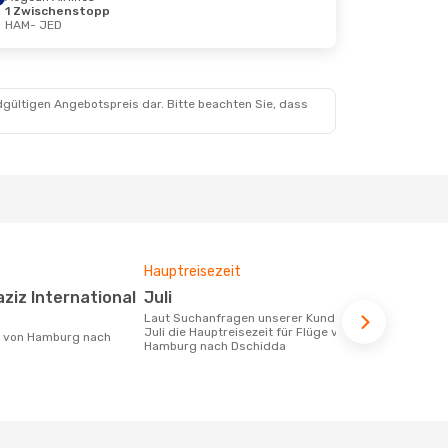
1 Zwischenstopp
HAM
- JED
19. Okt.
dgültigen Angebotspreis dar. Bitte beachten Sie, dass
Hauptreisezeit
Durchschnit
Juli
427 €
Laut Suchanfragen unserer Kunden ist
Der durchschnittliche Preis für Flüge
Juli die Hauptreisezeit für Flüge von
von Hamburg
Hamburg nach Dschidda
427 €. Diese
letzten 6 Mo