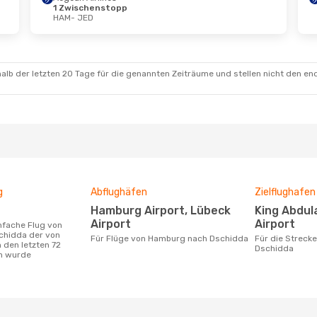
1 Zwischenstopp
HAM
- JED
 Aug.
- Sa., 22. Aug.
Di., 13. Okt.
- Mo., 
 Airlines
Pegasus Airlines
schenstopp
1 Zwischenstopp
 JED
HAM
- JED
alb der letzten 20 Tage für die genannten Zeiträume und stellen nicht den en
s Airlines
Pegasus Airlines
schenstopp
1 Zwischenstopp
HAM
JED
- HAM
g
Abflughäfen
Zielflughafen
Hamburg Airport, Lübeck
King Abdulaziz International
Airport
Airport
chidda der von
Für Flüge von Hamburg nach Dschidda
Für die Strecke von Hamburg nach
 den letzten 72
Dschidda
n wurde