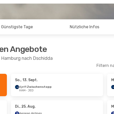
Günstigste Tage
Nützliche Infos
ten Angebote
on Hamburg nach Dschidda
Filtern n
So., 13. Sept.
M
 Sept.
- Sa., 19. Sept.
Sa., 29. Aug.
- Mo.
Ajet
1 Zwischenstopp
HAM
- JED
s Airlines
Ajet
1 Zwischens
schenstopp
HAM
- JED
 JED
Pegasus Airlines
s Airlines
1 Zwischenstopp
schenstopp
JED
- HAM
Di., 25. Aug.
M
HAM
Aegean Airlines