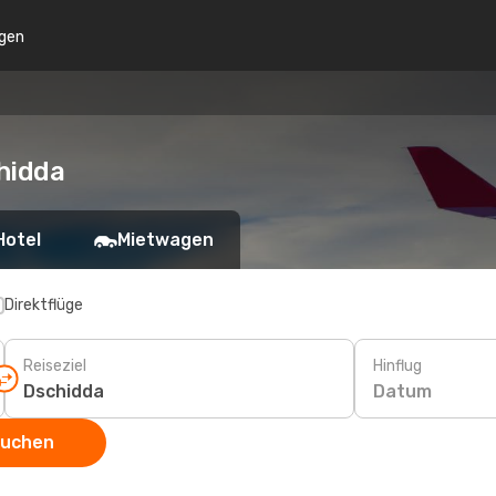
gen
hidda
Hotel
Mietwagen
Direktflüge
Reiseziel
Hinflug
Datum
suchen