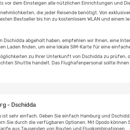
 vor dem Einsteigen alle nützlichen Einrichtungen und Di
Annehmlichkeiten, die jeder Reisende benötigt. Von exklus
esten Bestseller bis hin zu kostenlosem WLAN und einem lec
in Dschidda abgeholt haben, empfehlen wir Ihnen, eine Int
n Laden finden, um eine lokale SIM-Karte für eine einfache
öglichkeiten zu Ihrer Unterkunft von Dschidda zu prüfen, ob
uchten Shuttle handelt. Das Flughafenpersonal sollte Ihnen
rg - Dschidda
 ist sehr einfach. Geben Sie einfach Hamburg und Dschidda 
rn Sie durch die verfügbaren Optionen. Mit Opodo können S
Tarife aus Tausenden von Routen und Flugkombinationen.