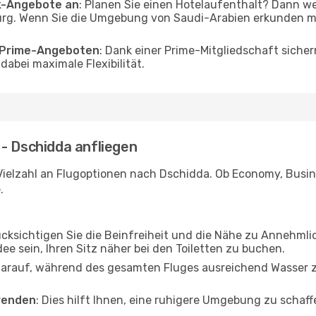
ak-Angebote an
: Planen Sie einen Hotelaufenthalt? Dann we
g. Wenn Sie die Umgebung von Saudi-Arabien erkunden möc
o Prime-Angeboten
: Dank einer Prime-Mitgliedschaft sicher
abei maximale Flexibilität.
- Dschidda anfliegen
Vielzahl an Flugoptionen nach Dschidda. Ob Economy, Busines
.
ücksichtigen Sie die Beinfreiheit und die Nähe zu Annehmli
dee sein, Ihren Sitz näher bei den Toiletten zu buchen.
darauf, während des gesamten Fluges ausreichend Wasser zu
wenden
: Dies hilft Ihnen, eine ruhigere Umgebung zu scha