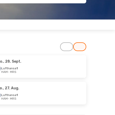
o., 28. Sept.
Lufthansa
1
HAM
- MRS
o., 27. Aug.
Lufthansa
1
HAM
- MRS
.