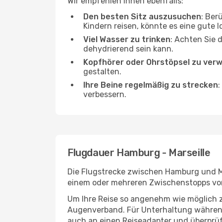
Wir empfehlen Ihnen ebenfalls:
Den besten Sitz auszusuchen
: Ber
Kindern reisen, könnte es eine gute I
Viel Wasser zu trinken
: Achten Sie 
dehydrierend sein kann.
Kopfhörer oder Ohrstöpsel zu ver
gestalten.
Ihre Beine regelmäßig zu strecken
:
verbessern.
Flugdauer Hamburg - Marseille
Die Flugstrecke zwischen Hamburg und Mar
einem oder mehreren Zwischenstopps vor 
Um Ihre Reise so angenehm wie möglich z
Augenverband. Für Unterhaltung während 
auch an einen Reiseadapter und überprüf