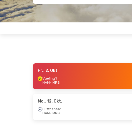
Fr., 2. Okt.
Do., 27. Aug.
- Mi., 2. Sept.
Fr., 18. Sep
Vueling
1
HAM
- MRS
Lufthansa
1
Vueling
1
HAM
- MRS
HAM
- MRS
Lufthansa
1
Vueling
1
MRS
- HAM
MRS
- HAM
Mo., 12. Okt.
Lufthansa
1
HAM
- MRS
Di., 8. Sept.
- Mi., 16. Sept.
Di., 13. Okt.
Lufthansa
1
Lufthansa
HAM
- MRS
HAM
- MRS
Lufthansa
1
Lufthansa