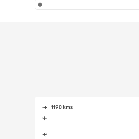
MRS
- HAM
MRS
- HAM
1190 kms