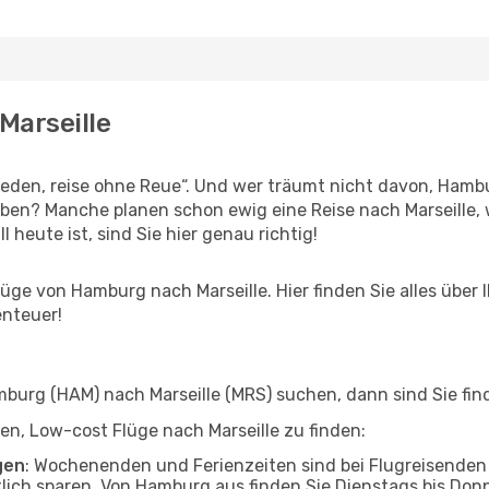
Marseille
den, reise ohne Reue“. Und wer träumt nicht davon, Hambu
eben? Manche planen schon ewig eine Reise nach Marseille,
l heute ist, sind Sie hier genau richtig!
ge von Hamburg nach Marseille. Hier finden Sie alles über I
enteuer!
urg (HAM) nach Marseille (MRS) suchen, dann sind Sie find
lfen, Low-cost Flüge nach Marseille zu finden:
gen
: Wochenenden und Ferienzeiten sind bei Flugreisenden b
tlich sparen. Von Hamburg aus finden Sie Dienstags bis Donn