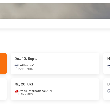
Do., 10. Sept.
M
t.
- Di., 29. Sept.
Mo., 5. Okt.
- Do., 8. Okt.
Lufthansa
1
HAM
- MRS
Lufthansa
1
HAM
- MRS
Lufthansa
1
MRS
- HAM
Mi., 28. Okt.
D
Swiss International Air Lines
1
HAM
- MRS
- Mi., 21. Okt.
Sa., 24. Okt.
- Sa., 31. Okt
1
Lufthansa
1
HAM
- MRS
1
Brussels Airlines
1