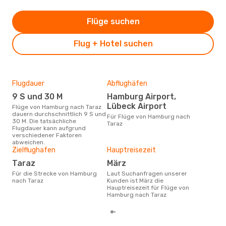
Flüge suchen
Flug + Hotel suchen
Flugdauer
Abflughäfen
Dur
9 S und 30 M
Hamburg Airport,
11
Lübeck Airport
Flüge von Hamburg nach Taraz
Der durchschnittliche Preis für
dauern durchschnittlich 9 S und
Flü
Für Flüge von Hamburg nach
30 M. Die tatsächliche
betr
Taraz
Flugdauer kann aufgrund
wurd
verschiedener Faktoren
Mon
abweichen.
Zielflughafen
Hauptreisezeit
Taraz
März
Für die Strecke von Hamburg
Laut Suchanfragen unserer
nach Taraz
Kunden ist März die
Hauptreisezeit für Flüge von
Hamburg nach Taraz