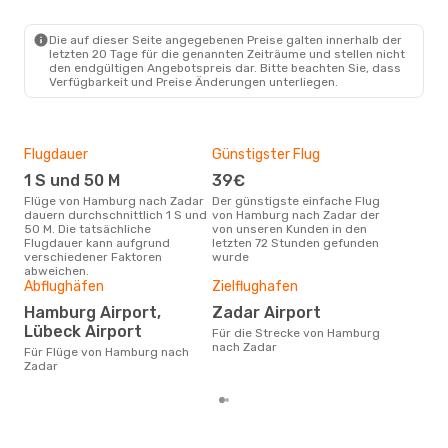
Eurowings
Direkt
HAM
- ZAD
Die auf dieser Seite angegebenen Preise galten innerhalb der
Croatia Airlines
1 Zwischenstopp
letzten 20 Tage für die genannten Zeiträume und stellen nicht
ZAD
- HAM
den endgültigen Angebotspreis dar. Bitte beachten Sie, dass
Verfügbarkeit und Preise Änderungen unterliegen.
Flugdauer
Günstigster Flug
Hau
1 S und 50 M
39€
M
Flüge von Hamburg nach Zadar
Der günstigste einfache Flug
Laut Suchanfragen unserer
dauern durchschnittlich 1 S und
von Hamburg nach Zadar der
Kund
50 M. Die tatsächliche
von unseren Kunden in den
Haup
Flugdauer kann aufgrund
letzten 72 Stunden gefunden
Ham
verschiedener Faktoren
wurde
Dur
abweichen.
Abflughäfen
Zielflughafen
2
Der durchschnittliche Preis für
Hamburg Airport,
Zadar Airport
Flü
Lübeck Airport
Für die Strecke von Hamburg
betr
nach Zadar
wurd
Für Flüge von Hamburg nach
Mon
Zadar