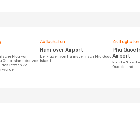
g
Abflughafen
Zielflughafen
Hannover Airport
Phu Quoc International
Airport
Bei Flügen von Hannover nach Phu Quoc
u Quoc Island der von
Island
Für die Strecke von Hannover nach Phu
 den letzten 72
Quoc Island
n wurde