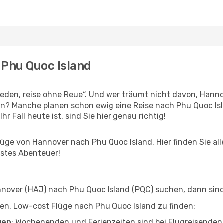
 Phu Quoc Island
den, reise ohne Reue“. Und wer träumt nicht davon, Hannov
n? Manche planen schon ewig eine Reise nach Phu Quoc Isl
r Fall heute ist, sind Sie hier genau richtig!
ge von Hannover nach Phu Quoc Island. Hier finden Sie alles
hstes Abenteuer!
over (HAJ) nach Phu Quoc Island (PQC) suchen, dann sind S
lfen, Low-cost Flüge nach Phu Quoc Island zu finden:
gen
: Wochenenden und Ferienzeiten sind bei Flugreisenden b