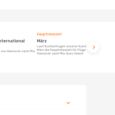
Hauptreisezeit
Durchschnit
März
1349 €
Laut Suchanfragen unserer Kunden ist
Der durchschnittliche Preis für Flüge
März die Hauptreisezeit für Flüge von
von Hannove
Hannover nach Phu Quoc Island
beträgt 1349
Basis der le