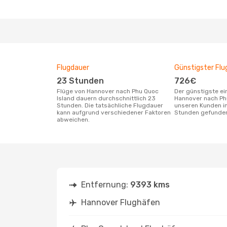
Flugdauer
Günstigster Flu
23 Stunden
726€
Flüge von Hannover nach Phu Quoc
Der günstigste einfache Flug von
Island dauern durchschnittlich 23
Hannover nach Ph
Stunden. Die tatsächliche Flugdauer
unseren Kunden in
kann aufgrund verschiedener Faktoren
Stunden gefunde
abweichen.
Entfernung:
9393 kms
Hannover Flughäfen