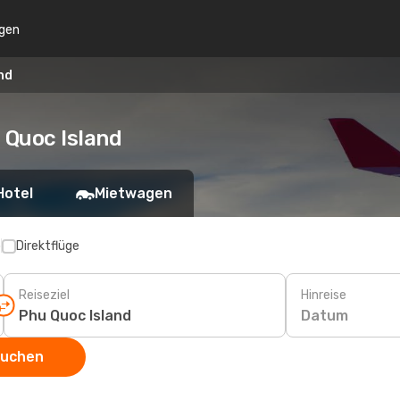
gen
nd
 Quoc Island
Hotel
Mietwagen
p
Direktflüge
Reiseziel
Hinreise
Datum
suchen