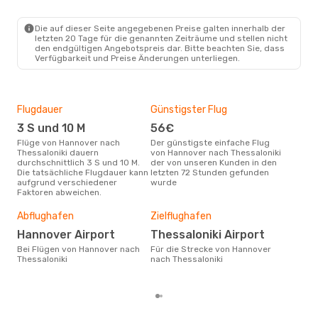
Air Serbia
1 Zwischenstopp
HAJ
- SKG
Air Serbia
1 Zwischenstopp
Die auf dieser Seite angegebenen Preise galten innerhalb der
SKG
- HAJ
letzten 20 Tage für die genannten Zeiträume und stellen nicht
den endgültigen Angebotspreis dar. Bitte beachten Sie, dass
Verfügbarkeit und Preise Änderungen unterliegen.
Flugdauer
Günstigster Flug
Hau
3 S und 10 M
56€
Jul
Flüge von Hannover nach
Der günstigste einfache Flug
Laut Suchanfragen unserer
Thessaloniki dauern
von Hannover nach Thessaloniki
Kund
durchschnittlich 3 S und 10 M.
der von unseren Kunden in den
Haup
Die tatsächliche Flugdauer kann
letzten 72 Stunden gefunden
Han
aufgrund verschiedener
wurde
Faktoren abweichen.
Dur
Abflughafen
Zielflughafen
21
Der durchschnittliche Preis für
Hannover Airport
Thessaloniki Airport
Flü
Bei Flügen von Hannover nach
Für die Strecke von Hannover
Thes
Thessaloniki
nach Thessaloniki
Dies
der 