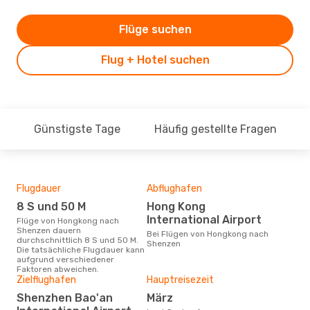
Flüge suchen
Flug + Hotel suchen
Günstigste Tage
Häufig gestellte Fragen
Flugdauer
Abflughafen
Dur
8 S und 50 M
Hong Kong
5
International Airport
Flüge von Hongkong nach
Der durchschnittliche Preis für
Shenzen dauern
Flü
Bei Flügen von Hongkong nach
durchschnittlich 8 S und 50 M.
She
Shenzen
Die tatsächliche Flugdauer kann
Prei
aufgrund verschiedener
letz
Faktoren abweichen.
Zielflughafen
Hauptreisezeit
Shenzhen Bao'an
März