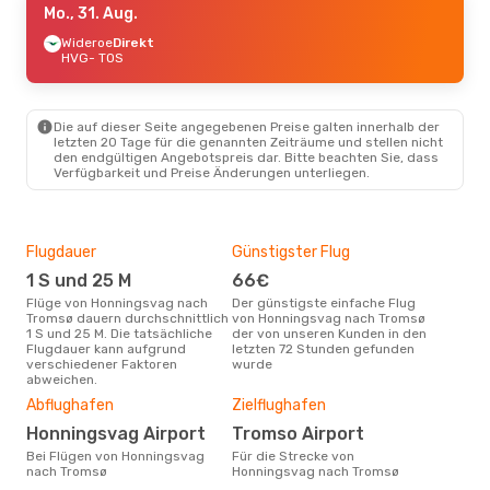
Mo., 31. Aug.
Wideroe
Direkt
HVG
- TOS
Die auf dieser Seite angegebenen Preise galten innerhalb der
letzten 20 Tage für die genannten Zeiträume und stellen nicht
den endgültigen Angebotspreis dar. Bitte beachten Sie, dass
Verfügbarkeit und Preise Änderungen unterliegen.
Flugdauer
Günstigster Flug
Hau
1 S und 25 M
66€
M
Flüge von Honningsvag nach
Der günstigste einfache Flug
Laut Suchanfragen unserer
Tromsø dauern durchschnittlich
von Honningsvag nach Tromsø
Kund
1 S und 25 M. Die tatsächliche
der von unseren Kunden in den
Haup
Flugdauer kann aufgrund
letzten 72 Stunden gefunden
Hon
verschiedener Faktoren
wurde
Dur
abweichen.
16
Abflughafen
Zielflughafen
Der durchschnittliche Preis für
Honningsvag Airport
Tromso Airport
Flü
Trom
Bei Flügen von Honningsvag
Für die Strecke von
Prei
nach Tromsø
Honningsvag nach Tromsø
letz