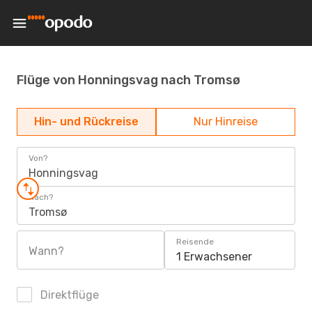
Flüge von Honningsvag nach Tromsø
Hin- und Rückreise
Nur Hinreise
Von?
Honningsvag
Nach?
Tromsø
Reisende
Wann?
1 Erwachsener
Direktflüge