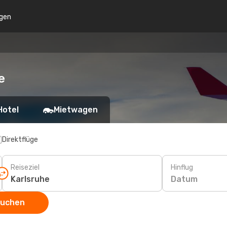
gen
e
Hotel
Mietwagen
Direktflüge
Reiseziel
Hinflug
Datum
suchen