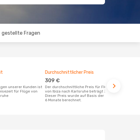
 gestellte Fragen
it
Durchschnittlicher Preis
Günstigst
309 €
Juni
Der durchschnittliche Preis für Flüge
März ist die beste Zeit um günstige
eisezeit für Flüge von
von Ibiza nach Karlsruhe beträgt 309 €.
Flüge von Ib
sruhe
Dieser Preis wurde auf Basis der letzten
buchen
6 Monate berechnet.