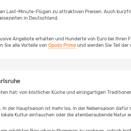
 an Last-Minute-Flügen zu attraktiven Preisen. Auch kurzf
isezeiten in Deutschland.
lusive Angebote erhalten und Hunderte von Euro bei Ihren 
 Sie alle Vorteile von
Opodo Prime
und werden Sie Teil der
arlsruhe
ieten hat: von köstlicher Küche und einzigartigen Tradition
b. In der Hauptsaison ist mehr los, in der Nebensaison dafü
die lokale Kultur eintauchen oder die atemberaubende Natur 
inem erhöhten Besucheraufkommen zu rechnen, jedoch biete