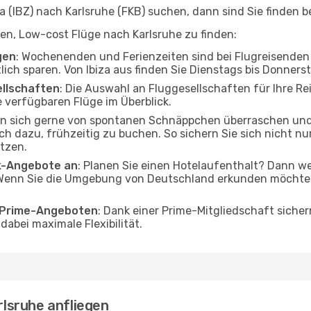
 (IBZ) nach Karlsruhe (FKB) suchen, dann sind Sie finden be
lfen, Low-cost Flüge nach Karlsruhe zu finden:
gen
: Wochenenden und Ferienzeiten sind bei Flugreisenden b
lich sparen. Von Ibiza aus finden Sie Dienstags bis Donners
ellschaften
: Die Auswahl an Fluggesellschaften für Ihre Rei
 verfügbaren Flüge im Überblick.
en sich gerne von spontanen Schnäppchen überraschen und
och dazu, frühzeitig zu buchen. So sichern Sie sich nicht n
tzen.
ak-Angebote an
: Planen Sie einen Hotelaufenthalt? Dann we
 Wenn Sie die Umgebung von Deutschland erkunden möchten,
o Prime-Angeboten
: Dank einer Prime-Mitgliedschaft sicher
abei maximale Flexibilität.
arlsruhe anfliegen