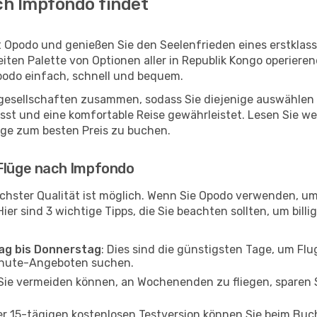
ch Impfondo findet
 Opodo und genießen Sie den Seelenfrieden eines erstklas
reiten Palette von Optionen aller in Republik Kongo operier
podo einfach, schnell und bequem.
ggesellschaften zusammen, sodass Sie diejenige auswählen 
t und eine komfortable Reise gewährleistet. Lesen Sie weit
üge zum besten Preis zu buchen.
 Flüge nach Impfondo
chster Qualität ist möglich. Wenn Sie Opodo verwenden, u
er sind 3 wichtige Tipps, die Sie beachten sollten, um billi
tag bis Donnerstag
: Dies sind die günstigsten Tage, um Fl
inute-Angeboten suchen.
Sie vermeiden können, an Wochenenden zu fliegen, sparen S
ner 15-tägigen kostenlosen Testversion können Sie beim Bu