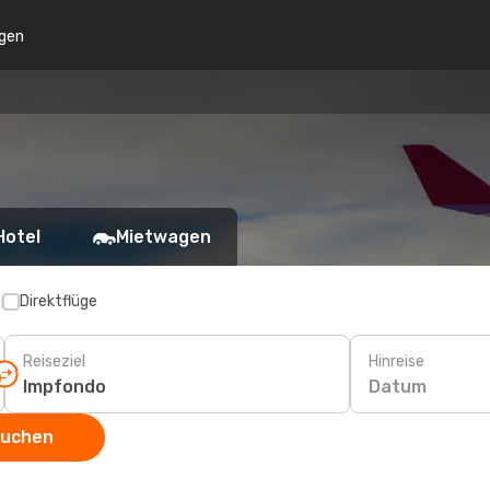
gen
Hotel
Mietwagen
p
Direktflüge
Reiseziel
Hinreise
Datum
suchen