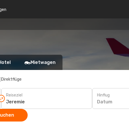
gen
Hotel
Mietwagen
Direktflüge
Reiseziel
Hinflug
Datum
suchen