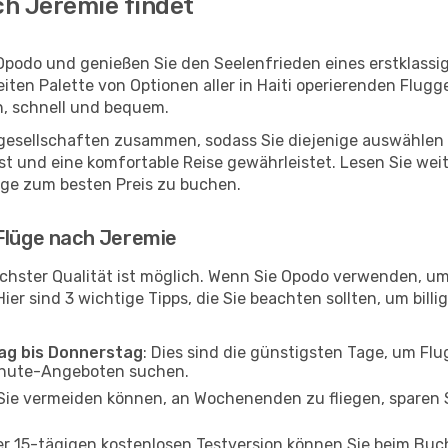
ch Jeremie findet
Opodo und genießen Sie den Seelenfrieden eines erstklass
reiten Palette von Optionen aller in Haiti operierenden Flug
h, schnell und bequem.
ggesellschaften zusammen, sodass Sie diejenige auswählen 
 und eine komfortable Reise gewährleistet. Lesen Sie weite
üge zum besten Preis zu buchen.
 Flüge nach Jeremie
chster Qualität ist möglich. Wenn Sie Opodo verwenden, um
er sind 3 wichtige Tipps, die Sie beachten sollten, um billi
tag bis Donnerstag
: Dies sind die günstigsten Tage, um Fl
inute-Angeboten suchen.
Sie vermeiden können, an Wochenenden zu fliegen, sparen S
ner 15-tägigen kostenlosen Testversion können Sie beim Bu