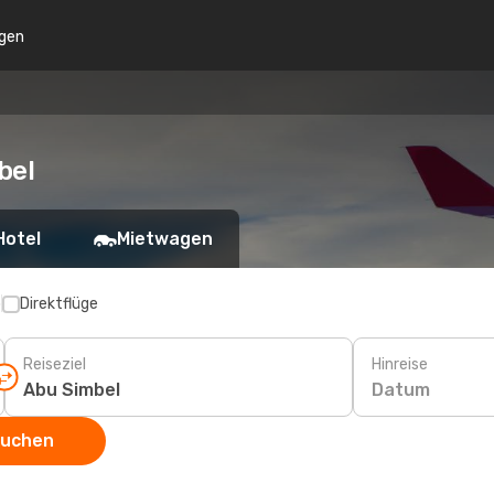
gen
bel
Hotel
Mietwagen
p
Direktflüge
Reiseziel
Hinreise
Datum
suchen