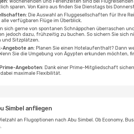
gen
: Wochenenden und Ferienzeiten sind bei Flugreisenden b
tlich sparen. Von Kairo aus finden Sie Dienstags bis Donners
ellschaften
: Die Auswahl an Fluggesellschaften für Ihre Rei
alle verfügbaren Flüge im Überblick.
en sich gerne von spontanen Schnäppchen überraschen un
ten jedoch dazu, frühzeitig zu buchen. So sichern Sie sich n
 und Sitzplätzen.
ak-Angebote an
: Planen Sie einen Hotelaufenthalt? Dann we
 Wenn Sie die Umgebung von Ägypten erkunden möchten, fin
o Prime-Angeboten
: Dank einer Prime-Mitgliedschaft sicher
abei maximale Flexibilität.
bu Simbel anfliegen
Vielzahl an Flugoptionen nach Abu Simbel. Ob Economy, Busin
.