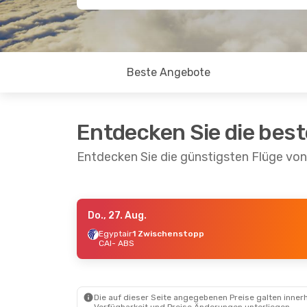
Beste Angebote
Entdecken Sie die bes
Entdecken Sie die günstigsten Flüge von
Do., 27. Aug.
Do., 27. Aug.
- Mo., 31. Aug.
Egyptair
1 Zwischenstopp
CAI
- ABS
Egyptair
1 Zwischenstopp
CAI
- ABS
Egyptair
1 Zwischenstopp
ABS
- CAI
Die auf dieser Seite angegebenen Preise galten innerh