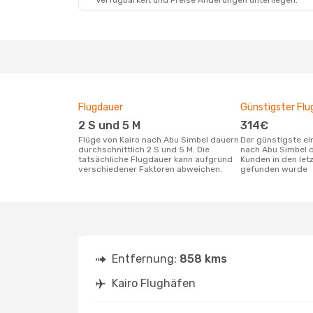
Verfügbarkeit und Preise Änderungen unterliegen.
Flugdauer
Günstigster Flu
2 S und 5 M
314€
Flüge von Kairo nach Abu Simbel dauern
Der günstigste einfache Flug von Kairo
durchschnittlich 2 S und 5 M. Die
nach Abu Simbel 
tatsächliche Flugdauer kann aufgrund
Kunden in den let
verschiedener Faktoren abweichen.
gefunden wurde
Entfernung:
858 kms
Kairo Flughäfen