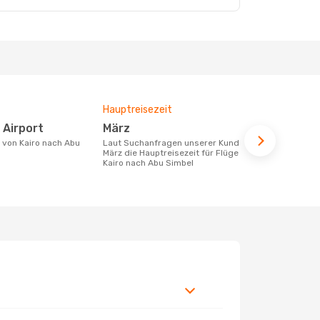
Hauptreisezeit
Fluggesell
Flugstreck
 Airport
März
Egyptair
Laut Suchanfragen unserer Kunden ist
März die Hauptreisezeit für Flüge von
Fluggesellschaften die Flüge von Kairo
Kairo nach Abu Simbel
nach Abu Si