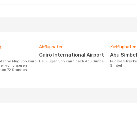
g
Abflughafen
Zielflughafen
Cairo International Airport
Abu Simbel
Bei Flügen von Kairo nach Abu Simbel
Für die Strecke von Kairo nach Abu
der von unseren
Simbel
zten 72 Stunden