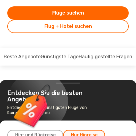
Flüge suchen
Flug + Hotel suchen
Beste Angebote
Günstigste Tage
Häufig gestellte Fragen
Entdecken Sie die besten
Angebote
Entdecken Sie die günstigsten Flüge von
Kairo nach Kilimanjaro
Hin- und Rückreise
Nur Hinreise