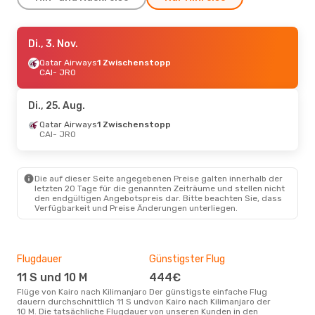
Do., 10. Sept.
Di., 3. Nov.
- Mo., 14. Sept.
Ethiopian Airlines
Qatar Airways
1 Zwischenstopp
1 Zwischenstopp
CAI
CAI
- JRO
- JRO
Ethiopian Airlines
1 Zwischenstopp
JRO
- CAI
Di., 25. Aug.
Qatar Airways
1 Zwischenstopp
CAI
- JRO
Die auf dieser Seite angegebenen Preise galten innerhalb der
letzten 20 Tage für die genannten Zeiträume und stellen nicht
den endgültigen Angebotspreis dar. Bitte beachten Sie, dass
Verfügbarkeit und Preise Änderungen unterliegen.
Flugdauer
Günstigster Flug
Hau
11 S und 10 M
444€
Jul
Flüge von Kairo nach Kilimanjaro
Der günstigste einfache Flug
Laut Suchanfragen unserer
dauern durchschnittlich 11 S und
von Kairo nach Kilimanjaro der
Kund
10 M. Die tatsächliche Flugdauer
von unseren Kunden in den
Haup