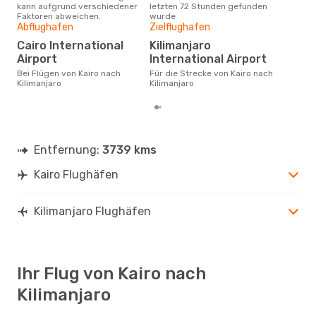
kann aufgrund verschiedener
letzten 72 Stunden gefunden
Kair
Faktoren abweichen.
wurde
Abflughafen
Zielflughafen
Gün
Cairo International
Kilimanjaro
D
Airport
International Airport
Juni ist die beste Zeit um
güns
Bei Flügen von Kairo nach
Für die Strecke von Kairo nach
Kili
Kilimanjaro
Kilimanjaro
Entfernung:
3739 kms
Kairo Flughäfen
Kilimanjaro Flughäfen
Ihr Flug von Kairo nach
Kilimanjaro