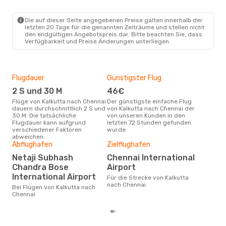
Die auf dieser Seite angegebenen Preise galten innerhalb der
letzten 20 Tage für die genannten Zeiträume und stellen nicht
den endgültigen Angebotspreis dar. Bitte beachten Sie, dass
Verfügbarkeit und Preise Änderungen unterliegen.
Flugdauer
Günstigster Flug
Hau
2 S und 30 M
46€
Jul
Flüge von Kalkutta nach Chennai
Der günstigste einfache Flug
Laut Suchanfragen unserer
dauern durchschnittlich 2 S und
von Kalkutta nach Chennai der
Kund
30 M. Die tatsächliche
von unseren Kunden in den
Haup
Flugdauer kann aufgrund
letzten 72 Stunden gefunden
Kal
verschiedener Faktoren
wurde
Dur
abweichen.
Abflughafen
Zielflughafen
83
Netaji Subhash
Chennai International
Der durchschnittliche Preis für
Chandra Bose
Airport
Flüg
betr
International Airport
Für die Strecke von Kalkutta
wurd
nach Chennai
Bei Flügen von Kalkutta nach
Mon
Chennai