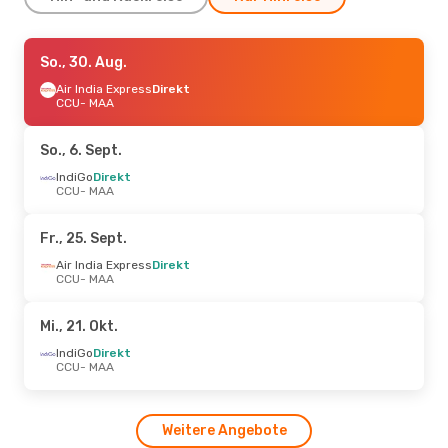
Mi., 23. Sept.
So., 30. Aug.
- Sa., 26. Sept.
IndiGo
Air India Express
Direkt
Direkt
CCU
CCU
- MAA
- MAA
IndiGo
1 Zwischenstopp
MAA
- CCU
So., 6. Sept.
IndiGo
Direkt
CCU
- MAA
Fr., 25. Sept.
Air India Express
Direkt
CCU
- MAA
Mi., 21. Okt.
IndiGo
Direkt
CCU
- MAA
Weitere Angebote