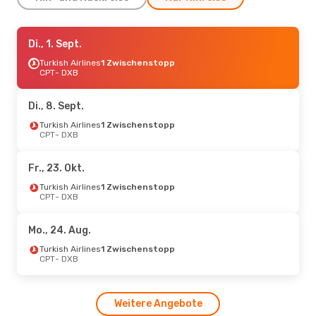
Di., 8. Sept.
Di., 1. Sept.
- Di., 15. Sept.
Qatar Airways
Turkish Airlines
1 Zwischenstopp
1 Zwischenstopp
CPT
- DXB
CPT
- DXB
Qatar Airways
1 Zwischenstopp
Di., 8. Sept.
DXB
- CPT
Turkish Airlines
1 Zwischenstopp
CPT
- DXB
Mo., 5. Okt.
- Fr., 9. Okt.
South African Airways
Direkt
Fr., 23. Okt.
CPT
- DXB
South African Airways
Direkt
Turkish Airlines
1 Zwischenstopp
DXB
- CPT
CPT
- DXB
Mo., 24. Aug.
Turkish Airlines
1 Zwischenstopp
CPT
- DXB
Weitere Angebote