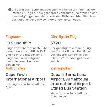
Die auf dieser Seite angegebenen Preise galten innerhalb der
letzten 20 Tage für die genannten Zeiträume und stellen nicht
den endgültigen Angebotspreis dar. Bitte beachten Sie, dass
Verfügbarkeit und Preise Änderungen unterliegen.
Flugdauer
Günstigster Flug
Hau
10 S und 45 M
372€
Jul
Flüge von Kapstadt nach Dubai
Der günstigste einfache Flug
Laut Suchanfragen unserer
dauern durchschnittlich 10 S
von Kapstadt nach Dubai der
Kund
und 45 M. Die tatsächliche
von unseren Kunden in den
Haup
Flugdauer kann aufgrund
letzten 72 Stunden gefunden
Kap
verschiedener Faktoren
wurde
abweichen.
Dur
Abflughafen
Zielflughäfen
7
Cape Town
Dubai International
Der durchschnittliche Preis für
International Airport
Airport, Al Maktoum
Flü
International Airport,
Bei Flügen von Kapstadt nach
betr
Dubai
Etihad Bus Station
wurd
Mon
Wenn Sie von Kapstadt nach
Dubai reisen