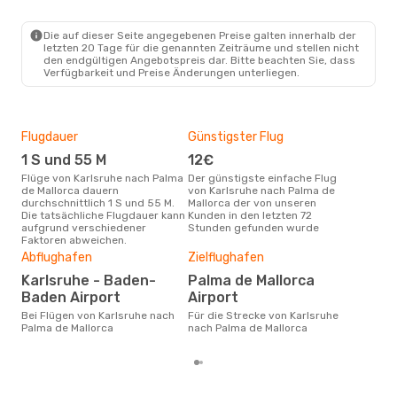
FKB
- PMI
Ryanair
Direkt
PMI
- FKB
Die auf dieser Seite angegebenen Preise galten innerhalb der
letzten 20 Tage für die genannten Zeiträume und stellen nicht
den endgültigen Angebotspreis dar. Bitte beachten Sie, dass
Verfügbarkeit und Preise Änderungen unterliegen.
Flugdauer
Günstigster Flug
Hau
1 S und 55 M
12€
Jul
Flüge von Karlsruhe nach Palma
Der günstigste einfache Flug
Laut Suchanfragen unserer
de Mallorca dauern
von Karlsruhe nach Palma de
Kund
durchschnittlich 1 S und 55 M.
Mallorca der von unseren
Haup
Die tatsächliche Flugdauer kann
Kunden in den letzten 72
Kar
aufgrund verschiedener
Stunden gefunden wurde
Mall
Faktoren abweichen.
Dur
Abflughafen
Zielflughafen
12
Karlsruhe - Baden-
Palma de Mallorca
Der durchschnittliche Preis für
Flü
Baden Airport
Airport
de M
Bei Flügen von Karlsruhe nach
Für die Strecke von Karlsruhe
Dies
Palma de Mallorca
nach Palma de Mallorca
der 