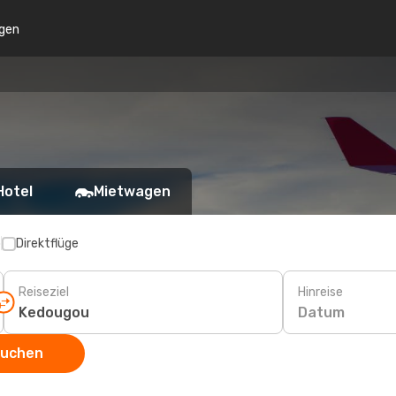
gen
Hotel
Mietwagen
p
Direktflüge
Reiseziel
Hinreise
Datum
suchen