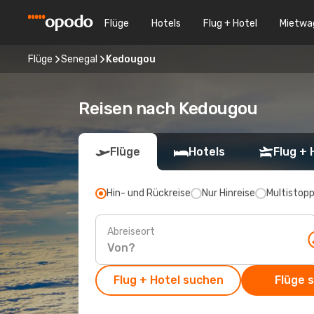
Flüge
Hotels
Flug + Hotel
Mietwa
Flüge
Senegal
Kedougou
Reisen nach Kedougou
Flüge
Hotels
Flug + 
Hin- und Rückreise
Nur Hinreise
Multistop
Abreiseort
Flug + Hotel suchen
Flüge 