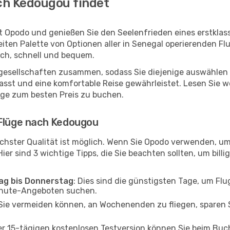
ch Kedougou findet
t Opodo und genießen Sie den Seelenfrieden eines erstkla
reiten Palette von Optionen aller in Senegal operierenden F
ch, schnell und bequem.
ggesellschaften zusammen, sodass Sie diejenige auswählen 
t und eine komfortable Reise gewährleistet. Lesen Sie wei
üge zum besten Preis zu buchen.
 Flüge nach Kedougou
chster Qualität ist möglich. Wenn Sie Opodo verwenden, u
er sind 3 wichtige Tipps, die Sie beachten sollten, um billi
tag bis Donnerstag
: Dies sind die günstigsten Tage, um Fl
inute-Angeboten suchen.
Sie vermeiden können, an Wochenenden zu fliegen, sparen S
ner 15-tägigen kostenlosen Testversion können Sie beim Bu