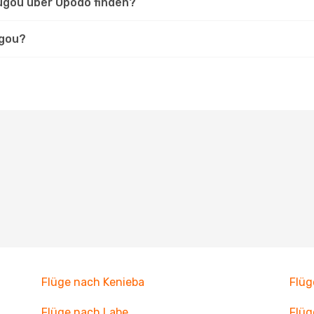
ougou über Opodo finden?
ugou?
Flüge nach Kenieba
Flüg
Flüge nach Labe
Flü