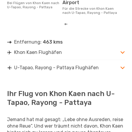
August ist die beste Zeit um
Airport
Bei Flügen von Khon Kaen nach
gün
U-Tapao, Rayong - Pattaya
Für die Strecke von Khon Kaen
nac
nach U-Tapao, Rayong - Pattaya
zu 
Entfernung:
463 kms
Khon Kaen Flughäfen
U-Tapao, Rayong - Pattaya Flughäfen
Ihr Flug von Khon Kaen nach U-
Tapao, Rayong - Pattaya
Jemand hat mal gesagt: „Lebe ohne Ausreden, reise
ohne Reue“. Und wer träumt nicht davon, Khon Kaen