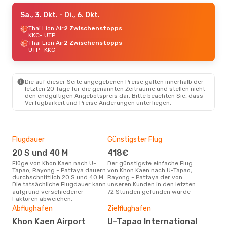
Sa., 3. Okt.
- Di., 6. Okt.
Thai Lion Air
2 Zwischenstopps
KKC
- UTP
Thai Lion Air
2 Zwischenstopps
UTP
- KKC
Die auf dieser Seite angegebenen Preise galten innerhalb der
letzten 20 Tage für die genannten Zeiträume und stellen nicht
den endgültigen Angebotspreis dar. Bitte beachten Sie, dass
Verfügbarkeit und Preise Änderungen unterliegen.
Flugdauer
Günstigster Flug
Hau
20 S und 40 M
418€
Jul
Flüge von Khon Kaen nach U-
Der günstigste einfache Flug
Laut Suchanfragen unserer
Tapao, Rayong - Pattaya dauern
von Khon Kaen nach U-Tapao,
Kund
durchschnittlich 20 S und 40 M.
Rayong - Pattaya der von
Haup
Die tatsächliche Flugdauer kann
unseren Kunden in den letzten
Kho
aufgrund verschiedener
72 Stunden gefunden wurde
Ray
Faktoren abweichen.
Gün
Abflughafen
Zielflughafen
D
Khon Kaen Airport
U-Tapao International