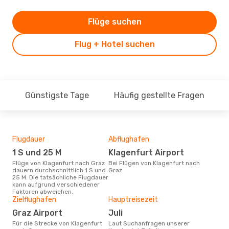
Flüge suchen
Flug + Hotel suchen
Günstigste Tage
Häufig gestellte Fragen
Flugdauer
Abflughafen
Dur
1 S und 25 M
Klagenfurt Airport
3
Flüge von Klagenfurt nach Graz
Bei Flügen von Klagenfurt nach
Der durchschnittliche Preis für
dauern durchschnittlich 1 S und
Graz
Flü
25 M. Die tatsächliche Flugdauer
betr
kann aufgrund verschiedener
wurd
Faktoren abweichen.
Mon
Zielflughafen
Hauptreisezeit
Graz Airport
Juli
Für die Strecke von Klagenfurt
Laut Suchanfragen unserer