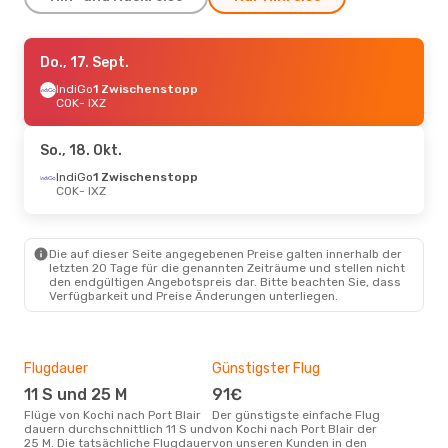
Fr., 11. Sept.
Do., 17. Sept.
- Do., 17. Sept.
IndiGo
IndiGo
1 Zwischenstopp
1 Zwischenstopp
COK
COK
- IXZ
- IXZ
IndiGo
1 Zwischenstopp
IXZ
- COK
So., 18. Okt.
Fr., 2. Okt.
IndiGo
1 Zwischenstopp
- Do., 8. Okt.
COK
- IXZ
IndiGo
1 Zwischenstopp
COK
- IXZ
IndiGo
1 Zwischenstopp
IXZ
- COK
Die auf dieser Seite angegebenen Preise galten innerhalb der
letzten 20 Tage für die genannten Zeiträume und stellen nicht
den endgültigen Angebotspreis dar. Bitte beachten Sie, dass
Mo., 12. Okt.
- Do., 15. Okt.
Verfügbarkeit und Preise Änderungen unterliegen.
IndiGo
1 Zwischenstopp
COK
- IXZ
IndiGo
1 Zwischenstopp
IXZ
- COK
Flugdauer
Günstigster Flug
Hau
11 S und 25 M
91€
M
Flüge von Kochi nach Port Blair
Der günstigste einfache Flug
Laut Suchanfragen unserer
dauern durchschnittlich 11 S und
von Kochi nach Port Blair der
Kund
25 M. Die tatsächliche Flugdauer
von unseren Kunden in den
Haup