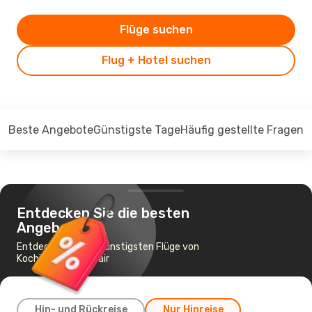
Flüge suchen
Flug + Hotel suchen
Beste Angebote
Günstigste Tage
Häufig gestellte Fragen
Entdecken Sie die besten
Angebote
Entdecken Sie die günstigsten Flüge von
Kochi nach Port Blair
Hin- und Rückreise
Nur Hinreise