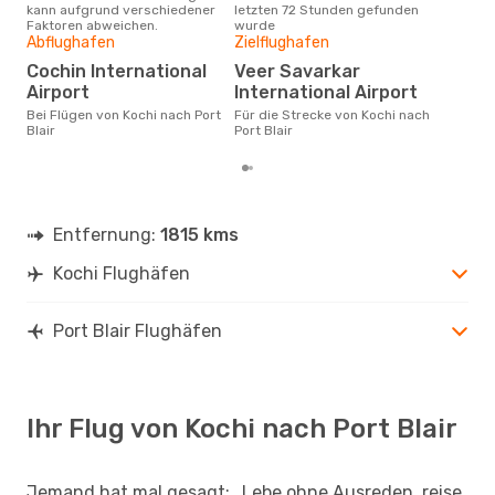
kann aufgrund verschiedener
letzten 72 Stunden gefunden
Koch
Faktoren abweichen.
wurde
Abflughafen
Zielflughafen
Gün
Cochin International
Veer Savarkar
D
Airport
International Airport
Oktober ist die beste Zeit um
gün
Bei Flügen von Kochi nach Port
Für die Strecke von Kochi nach
Port
Blair
Port Blair
Entfernung:
1815 kms
Kochi Flughäfen
Port Blair Flughäfen
Ihr Flug von Kochi nach Port Blair
Jemand hat mal gesagt: „Lebe ohne Ausreden, reise