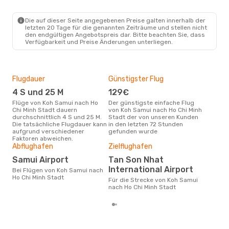
Die auf dieser Seite angegebenen Preise galten innerhalb der
letzten 20 Tage für die genannten Zeiträume und stellen nicht
den endgültigen Angebotspreis dar. Bitte beachten Sie, dass
Verfügbarkeit und Preise Änderungen unterliegen.
Flugdauer
Günstigster Flug
Hau
4 S und 25 M
129€
M
Flüge von Koh Samui nach Ho
Der günstigste einfache Flug
Laut Suchanfragen unserer
Chi Minh Stadt dauern
von Koh Samui nach Ho Chi Minh
Kund
durchschnittlich 4 S und 25 M.
Stadt der von unseren Kunden
Haup
Die tatsächliche Flugdauer kann
in den letzten 72 Stunden
Sam
aufgrund verschiedener
gefunden wurde
Faktoren abweichen.
Gün
Abflughafen
Zielflughafen
J
Samui Airport
Tan Son Nhat
Mai ist die beste Zeit um
International Airport
Bei Flügen von Koh Samui nach
gün
Ho Chi Minh Stadt
nach
Für die Strecke von Koh Samui
buc
nach Ho Chi Minh Stadt