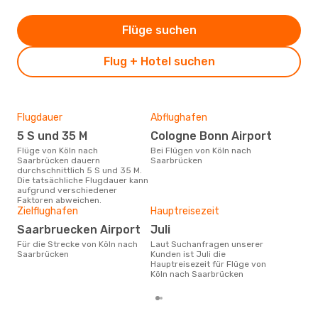
Flüge suchen
Flug + Hotel suchen
Flugdauer
Abflughafen
Dur
5 S und 35 M
Cologne Bonn Airport
3
Flüge von Köln nach
Bei Flügen von Köln nach
Der durchschnittliche Preis für
Saarbrücken dauern
Saarbrücken
Flüg
durchschnittlich 5 S und 35 M.
Saa
Die tatsächliche Flugdauer kann
Dies
aufgrund verschiedener
der 
Faktoren abweichen.
Zielflughafen
Hauptreisezeit
Saarbruecken Airport
Juli
Für die Strecke von Köln nach
Laut Suchanfragen unserer
Saarbrücken
Kunden ist Juli die
Hauptreisezeit für Flüge von
Köln nach Saarbrücken