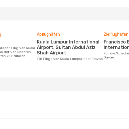
g
Abflughäfen
Zielflughafen
Kuala Lumpur International
Francisco Bangoy
Airport, Sultan Abdul Aziz
Internation
o der von unseren
Shah Airport
Für die Strecke von Kuala Lumpur nach
zten 72 Stunden
Davao
Für Flüge von Kuala Lumpur nach Davao