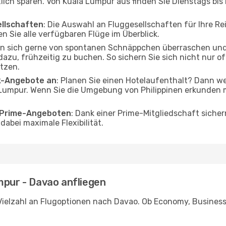
tlich sparen. Von Kuala Lumpur aus finden Sie Dienstags bis
ellschaften
: Die Auswahl an Fluggesellschaften für Ihre R
n Sie alle verfügbaren Flüge im Überblick.
en sich gerne von spontanen Schnäppchen überraschen und
 dazu, frühzeitig zu buchen. So sichern Sie sich nicht nur 
tzen.
ak-Angebote an
: Planen Sie einen Hotelaufenthalt? Dann we
Lumpur. Wenn Sie die Umgebung von Philippinen erkunden mö
o Prime-Angeboten
: Dank einer Prime-Mitgliedschaft sicher
abei maximale Flexibilität.
mpur - Davao anfliegen
Vielzahl an Flugoptionen nach Davao. Ob Economy, Business o