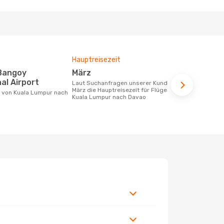
Hauptreisezeit
Durchschnit
März
150 €
al Airport
Laut Suchanfragen unserer Kunden ist
Der durchschnittliche Preis für Flüge
März die Hauptreisezeit für Flüge von
von Kuala L
Kuala Lumpur nach Davao
150 €. Diese
letzten 6 Mo