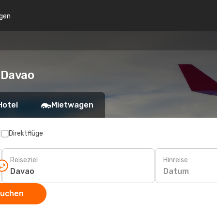
gen
 Davao
Hotel
Mietwagen
p
Direktflüge
Reiseziel
Hinreise
Datum
suchen