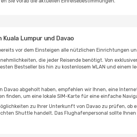
en Sie vorab die aktuellen Einreisebestimmungen.
en Kuala Lumpur und Davao
reits vor dem Einsteigen alle nützlichen Einrichtungen un
Annehmlichkeiten, die jeder Reisende benötigt. Von exklus
esten Bestseller bis hin zu kostenlosem WLAN und einem lec
in Davao abgeholt haben, empfehlen wir Ihnen, eine Intern
 finden, um eine lokale SIM-Karte für eine einfache Naviga
öglichkeiten zu Ihrer Unterkunft von Davao zu prüfen, ob es
uchten Shuttle handelt. Das Flughafenpersonal sollte Ihnen