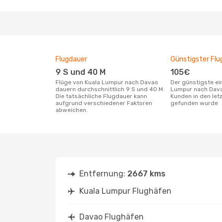
Flugdauer
Günstigster Flu
9 S und 40 M
105€
Flüge von Kuala Lumpur nach Davao
Der günstigste einfache Flug von Kuala
dauern durchschnittlich 9 S und 40 M.
Lumpur nach Dava
Die tatsächliche Flugdauer kann
Kunden in den let
aufgrund verschiedener Faktoren
gefunden wurde
abweichen.
Entfernung:
2667 kms
Kuala Lumpur Flughäfen
Davao Flughäfen