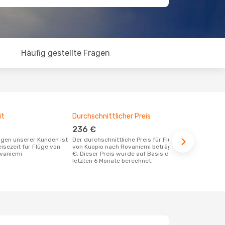
Häufig gestellte Fragen
it
Durchschnittlicher Preis
Günstigst
236 €
Juni
Der durchschnittliche Preis für Flüge
Mai ist die beste Zeit um günstige Flüge
eisezeit für Flüge von
von Kuopio nach Rovaniemi beträgt 236
von Kuopio 
vaniemi
€. Dieser Preis wurde auf Basis der
letzten 6 Monate berechnet.