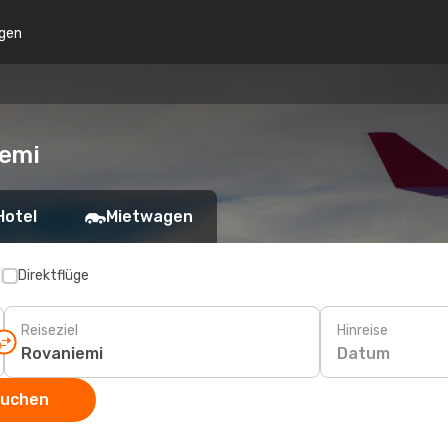
gen
iemi
Hotel
Mietwagen
p
Direktflüge
Reiseziel
Hinreise
Datum
suchen