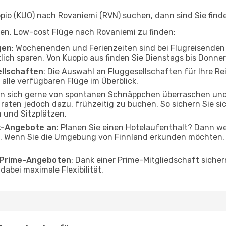
io (KUO) nach Rovaniemi (RVN) suchen, dann sind Sie finde
lfen, Low-cost Flüge nach Rovaniemi zu finden:
gen
: Wochenenden und Ferienzeiten sind bei Flugreisenden b
tlich sparen. Von Kuopio aus finden Sie Dienstags bis Donne
ellschaften
: Die Auswahl an Fluggesellschaften für Ihre Re
alle verfügbaren Flüge im Überblick.
en sich gerne von spontanen Schnäppchen überraschen un
 raten jedoch dazu, frühzeitig zu buchen. So sichern Sie si
 und Sitzplätzen.
ak-Angebote an
: Planen Sie einen Hotelaufenthalt? Dann we
. Wenn Sie die Umgebung von Finnland erkunden möchten, f
o Prime-Angeboten
: Dank einer Prime-Mitgliedschaft sicher
abei maximale Flexibilität.