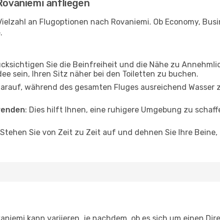
 Rovaniemi anfliegen
Vielzahl an Flugoptionen nach Rovaniemi. Ob Economy, Busine
.
ücksichtigen Sie die Beinfreiheit und die Nähe zu Annehmli
dee sein, Ihren Sitz näher bei den Toiletten zu buchen.
darauf, während des gesamten Fluges ausreichend Wasser zu
wenden
: Dies hilft Ihnen, eine ruhigere Umgebung zu scha
 Stehen Sie von Zeit zu Zeit auf und dehnen Sie Ihre Beine
niemi kann variieren, je nachdem, ob es sich um einen Dire