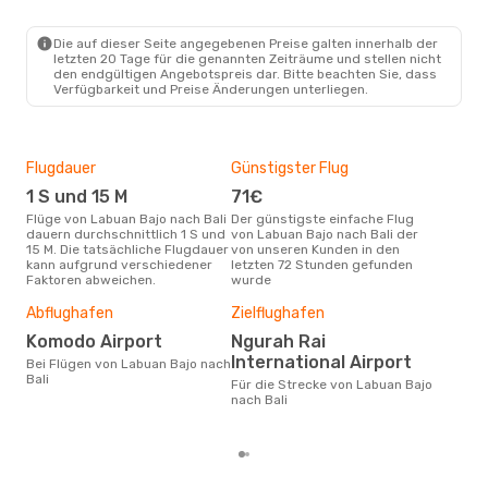
LBJ
- DPS
Air Asia Indonesia
Direkt
DPS
- LBJ
Die auf dieser Seite angegebenen Preise galten innerhalb der
letzten 20 Tage für die genannten Zeiträume und stellen nicht
den endgültigen Angebotspreis dar. Bitte beachten Sie, dass
Verfügbarkeit und Preise Änderungen unterliegen.
Flugdauer
Günstigster Flug
Hau
1 S und 15 M
71€
Jul
Flüge von Labuan Bajo nach Bali
Der günstigste einfache Flug
Laut Suchanfragen unserer
dauern durchschnittlich 1 S und
von Labuan Bajo nach Bali der
Kund
15 M. Die tatsächliche Flugdauer
von unseren Kunden in den
Haup
kann aufgrund verschiedener
letzten 72 Stunden gefunden
Labu
Faktoren abweichen.
wurde
Dur
Abflughafen
Zielflughafen
63
Komodo Airport
Ngurah Rai
Der durchschnittliche Preis für
International Airport
Bei Flügen von Labuan Bajo nach
Flüg
Bali
Für die Strecke von Labuan Bajo
betr
nach Bali
wurd
Mon