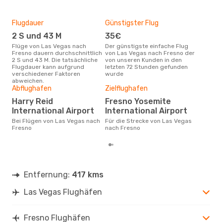
Flugdauer
Günstigster Flug
Hau
2 S und 43 M
35€
M
Flüge von Las Vegas nach
Der günstigste einfache Flug
Laut Suchanfragen unserer
Fresno dauern durchschnittlich
von Las Vegas nach Fresno der
Kund
2 S und 43 M. Die tatsächliche
von unseren Kunden in den
Haup
Flugdauer kann aufgrund
letzten 72 Stunden gefunden
Veg
verschiedener Faktoren
wurde
Dur
abweichen.
Abflughafen
Zielflughafen
82
Der durchschnittliche Preis für
Harry Reid
Fresno Yosemite
Flü
International Airport
International Airport
Fres
Prei
Bei Flügen von Las Vegas nach
Für die Strecke von Las Vegas
letz
Fresno
nach Fresno
Entfernung:
417 kms
Las Vegas Flughäfen
Fresno Flughäfen