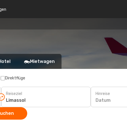
gen
Hotel
Mietwagen
p
Direktflüge
Reiseziel
Hinreise
Datum
suchen