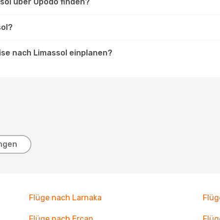
ssol über Opodo finden?
sol?
ise nach Limassol einplanen?
ngen
Flüge nach Larnaka
Flüg
Flüge nach Ercan
Flüg