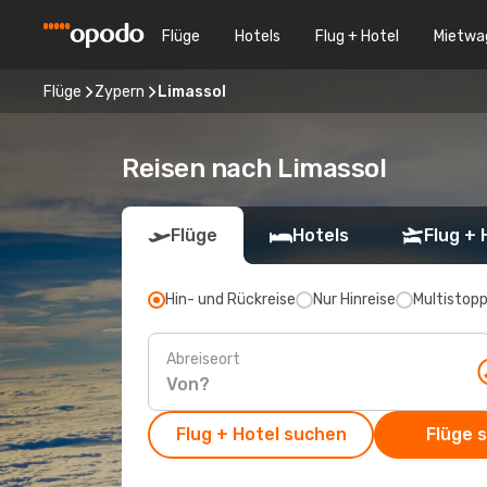
Flüge
Hotels
Flug + Hotel
Mietwa
Flüge
Zypern
Limassol
Reisen nach Limassol
Flüge
Hotels
Flug + 
Hin- und Rückreise
Nur Hinreise
Multistop
Abreiseort
Flug + Hotel suchen
Flüge 