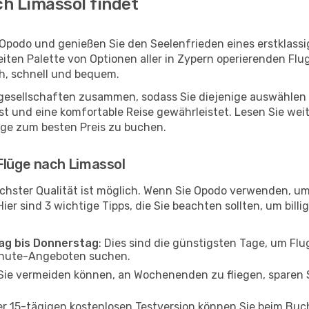
h Limassol findet
 Opodo und genießen Sie den Seelenfrieden eines erstklas
reiten Palette von Optionen aller in Zypern operierenden Fl
ch, schnell und bequem.
ggesellschaften zusammen, sodass Sie diejenige auswählen 
t und eine komfortable Reise gewährleistet. Lesen Sie weite
üge zum besten Preis zu buchen.
Flüge nach Limassol
chster Qualität ist möglich. Wenn Sie Opodo verwenden, um
er sind 3 wichtige Tipps, die Sie beachten sollten, um billi
tag bis Donnerstag
: Dies sind die günstigsten Tage, um Fl
inute-Angeboten suchen.
Sie vermeiden können, an Wochenenden zu fliegen, sparen S
ner 15-tägigen kostenlosen Testversion können Sie beim Bu