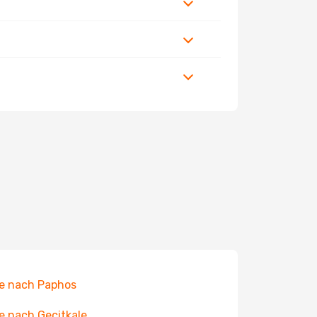
e nach Paphos
e nach Gecitkale