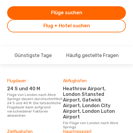
Flüge suchen
Flug + Hotel suchen
Günstigste Tage
Häufig gestellte Fragen
Flugdauer
Abflughäfen
Dur
24 S und 40 M
Heathrow Airport,
17
London Stansted
Flüge von London nach Alice
Der durchschnittliche Preis für
Springs dauern durchschnittlich
Flü
Airport, Gatwick
24 S und 40 M. Die tatsächliche
Spri
Airport, London City
Flugdauer kann aufgrund
Prei
Airport, London Luton
verschiedener Faktoren
letz
abweichen.
Airport
Für Flüge von London nach Alice
Springs
Zielflughafen
Hauptreisezeit