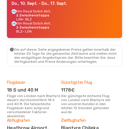
Do., 10. Sept.
- Do., 17. Sept.
Klm Royal Dutch Airlines
2 Zwischenstopps
LON
- BLZ
Klm Royal Dutch Airlines
2 Zwischenstopps
BLZ
- LON
Die auf dieser Seite angegebenen Preise galten innerhalb der
letzten 20 Tage für die genannten Zeiträume und stellen nicht
den endgültigen Angebotspreis dar. Bitte beachten Sie, dass
Verfügbarkeit und Preise Änderungen unterliegen.
Flugdauer
Günstigster Flug
Hau
18 S und 40 M
1178€
M
Flüge von London nach Blantyre
Der günstigste einfache Flug
Laut Suchanfragen unserer
dauern durchschnittlich 18 S
von London nach Blantyre der
Kund
und 40 M. Die tatsächliche
von unseren Kunden in den
Haup
Flugdauer kann aufgrund
letzten 72 Stunden gefunden
Lon
verschiedener Faktoren
wurde
abweichen.
Abflughäfen
Zielflughafen
Heathrow Airport,
Blantyre Chileka