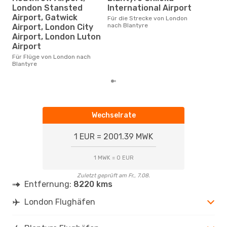
Gün
London Stansted
International Airport
Jul
Airport, Gatwick
Für die Strecke von London
nach Blantyre
Juli ist die beste Zeit um
Airport, London City
gün
Airport, London Luton
Bla
Airport
Für Flüge von London nach
Blantyre
Wechselrate
1 EUR = 2001.39 MWK
1 MWK = 0 EUR
Zuletzt geprüft am Fr., 7.08.
Entfernung:
8220 kms
London Flughäfen