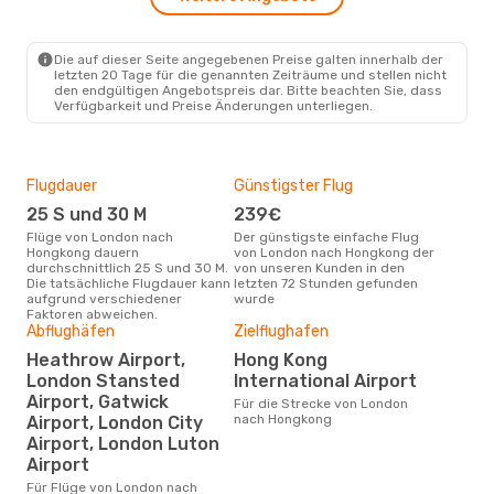
LON
- HKG
China Eastern Airlines
1 Zwischenstopp
HKG
- LON
Die auf dieser Seite angegebenen Preise galten innerhalb der
letzten 20 Tage für die genannten Zeiträume und stellen nicht
den endgültigen Angebotspreis dar. Bitte beachten Sie, dass
Verfügbarkeit und Preise Änderungen unterliegen.
Flugdauer
Günstigster Flug
Hau
25 S und 30 M
239€
Jul
Flüge von London nach
Der günstigste einfache Flug
Laut Suchanfragen unserer
Hongkong dauern
von London nach Hongkong der
Kund
durchschnittlich 25 S und 30 M.
von unseren Kunden in den
Haup
Die tatsächliche Flugdauer kann
letzten 72 Stunden gefunden
Lon
aufgrund verschiedener
wurde
Faktoren abweichen.
Abflughäfen
Zielflughafen
Dur
Heathrow Airport,
Hong Kong
12
London Stansted
International Airport
Der durchschnittliche Preis für
Airport, Gatwick
Für die Strecke von London
Flü
nach Hongkong
Airport, London City
Hon
Airport, London Luton
Dies
der 
Airport
Für Flüge von London nach