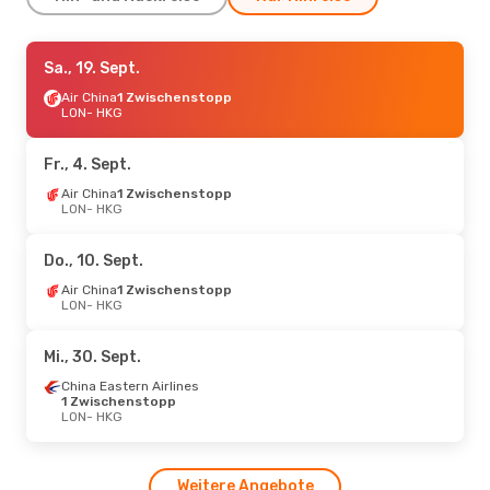
Mo., 7. Sept.
Sa., 19. Sept.
- Mo., 14. Sept.
Air China
Air China
1 Zwischenstopp
1 Zwischenstopp
LON
LON
- HKG
- HKG
Air China
1 Zwischenstopp
HKG
- LON
Fr., 4. Sept.
Do., 1. Okt.
Air China
1 Zwischenstopp
- So., 11. Okt.
LON
- HKG
Air China
1 Zwischenstopp
LON
- HKG
Air China
1 Zwischenstopp
Do., 10. Sept.
HKG
- LON
Air China
1 Zwischenstopp
LON
- HKG
Do., 15. Okt.
- Do., 22. Okt.
Etihad Airways
1 Zwischenstopp
Mi., 30. Sept.
LON
- HKG
Etihad Airways
1 Zwischenstopp
China Eastern Airlines
HKG
- LON
1 Zwischenstopp
LON
- HKG
Mi., 2. Sept.
- Sa., 5. Sept.
Air China
1 Zwischenstopp
Weitere Angebote