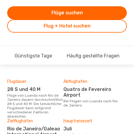
Flüge suchen
Flug + Hotel suchen
Günstigste Tage
Häufig gestellte Fragen
Flugdauer
Abflughafen
Dur
28 S und 40 M
Quatro de Fevereiro
12
Airport
Flüge von Luanda nach Rio de
Der durchschnittliche Preis für
Janeiro dauern durchschnittlich
Flü
Bei Flügen von Luanda nach Rio
28 S und 40 M. Die tatsächliche
Jane
de Janeiro
Flugdauer kann aufgrund
Prei
verschiedener Faktoren
letz
abweichen.
Zielflughäfen
Hauptreisezeit
Rio de Janeiro/Galeao
Juli