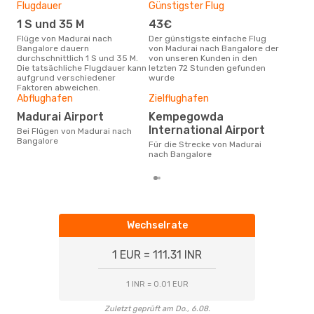
Flugdauer
Günstigster Flug
Hau
1 S und 35 M
43€
M
Flüge von Madurai nach
Der günstigste einfache Flug
Laut Suchanfragen unserer
Bangalore dauern
von Madurai nach Bangalore der
Kund
durchschnittlich 1 S und 35 M.
von unseren Kunden in den
Haup
Die tatsächliche Flugdauer kann
letzten 72 Stunden gefunden
Mad
aufgrund verschiedener
wurde
Dur
Faktoren abweichen.
Abflughafen
Zielflughafen
6
Der durchschnittliche Preis für
Madurai Airport
Kempegowda
Flü
International Airport
Bei Flügen von Madurai nach
Bang
Bangalore
Prei
Für die Strecke von Madurai
letz
nach Bangalore
Wechselrate
1 EUR = 111.31 INR
1 INR = 0.01 EUR
Zuletzt geprüft am Do., 6.08.