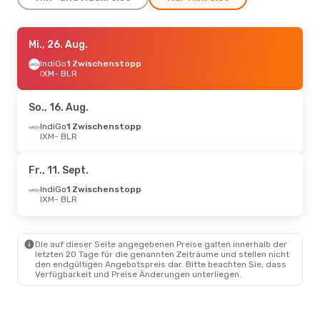
Do., 10. Sept.
Mi., 26. Aug.
- So., 13. Sept.
IndiGo
IndiGo
1 Zwischenstopp
1 Zwischenstopp
IXM
IXM
- BLR
- BLR
IndiGo
1 Zwischenstopp
BLR
- IXM
So., 16. Aug.
Do., 3. Sept.
IndiGo
1 Zwischenstopp
- So., 6. Sept.
IXM
- BLR
IndiGo
1 Zwischenstopp
IXM
- BLR
IndiGo
1 Zwischenstopp
Fr., 11. Sept.
BLR
- IXM
IndiGo
1 Zwischenstopp
IXM
- BLR
Die auf dieser Seite angegebenen Preise galten innerhalb der
letzten 20 Tage für die genannten Zeiträume und stellen nicht
den endgültigen Angebotspreis dar. Bitte beachten Sie, dass
Verfügbarkeit und Preise Änderungen unterliegen.