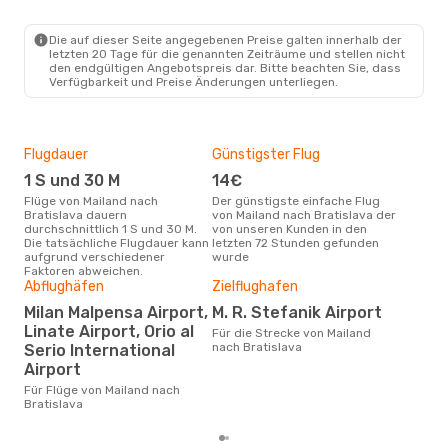
Die auf dieser Seite angegebenen Preise galten innerhalb der
letzten 20 Tage für die genannten Zeiträume und stellen nicht
den endgültigen Angebotspreis dar. Bitte beachten Sie, dass
Verfügbarkeit und Preise Änderungen unterliegen.
Flugdauer
Günstigster Flug
Hau
1 S und 30 M
14€
Jul
Flüge von Mailand nach
Der günstigste einfache Flug
Laut Suchanfragen unserer
Bratislava dauern
von Mailand nach Bratislava der
Kund
durchschnittlich 1 S und 30 M.
von unseren Kunden in den
Haup
Die tatsächliche Flugdauer kann
letzten 72 Stunden gefunden
Mail
aufgrund verschiedener
wurde
Faktoren abweichen.
Dur
Abflughäfen
Zielflughafen
40
Milan Malpensa Airport,
M. R. Stefanik Airport
Der durchschnittliche Preis für
Linate Airport, Orio al
Für die Strecke von Mailand
Flü
nach Bratislava
Serio International
Brat
Airport
Prei
letz
Für Flüge von Mailand nach
Bratislava