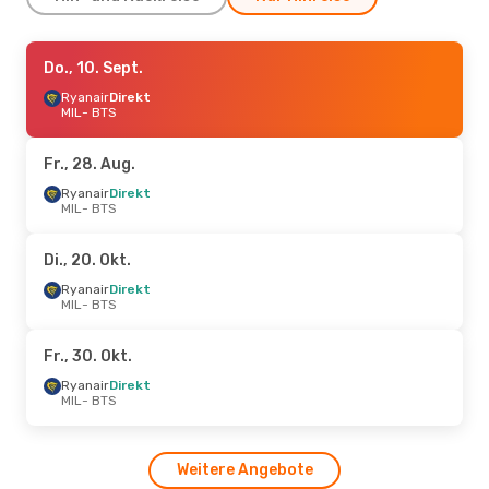
Fr., 16. Okt.
Do., 10. Sept.
- So., 18. Okt.
Ryanair
Ryanair
Direkt
Direkt
MIL
MIL
- BTS
- BTS
Ryanair
Direkt
BTS
- MIL
Fr., 28. Aug.
Do., 10. Sept.
Ryanair
Direkt
- Mo., 14. Sept.
MIL
- BTS
Ryanair
Direkt
MIL
- BTS
Ryanair
Direkt
Di., 20. Okt.
BTS
- MIL
Ryanair
Direkt
MIL
- BTS
Fr., 9. Okt.
- So., 11. Okt.
Ryanair
Direkt
Fr., 30. Okt.
MIL
- BTS
Ryanair
Direkt
Ryanair
Direkt
BTS
- MIL
MIL
- BTS
Weitere Angebote