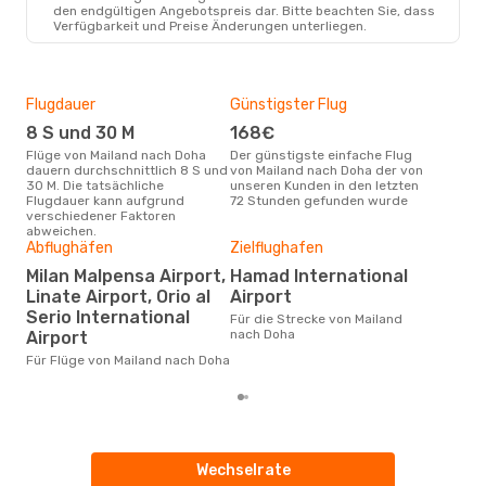
Air Arabia
1 Zwischenstopp
den endgültigen Angebotspreis dar. Bitte beachten Sie, dass
MIL
- DOH
Verfügbarkeit und Preise Änderungen unterliegen.
Royal Jordanian
1 Zwischenstopp
DOH
- MIL
Flugdauer
Günstigster Flug
Hau
8 S und 30 M
168€
M
Flüge von Mailand nach Doha
Der günstigste einfache Flug
Laut Suchanfragen unserer
dauern durchschnittlich 8 S und
von Mailand nach Doha der von
Kund
30 M. Die tatsächliche
unseren Kunden in den letzten
Haup
Flugdauer kann aufgrund
72 Stunden gefunden wurde
Mai
verschiedener Faktoren
abweichen.
Dur
Abflughäfen
Zielflughafen
6
Milan Malpensa Airport,
Hamad International
Der durchschnittliche Preis für
Linate Airport, Orio al
Airport
Flü
betr
Serio International
Für die Strecke von Mailand
wurd
nach Doha
Airport
Mon
Für Flüge von Mailand nach Doha
Wechselrate