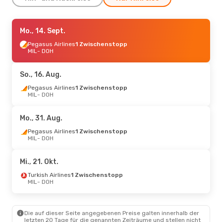
Mo., 31. Aug.
Mo., 14. Sept.
- Mi., 9. Sept.
Wizz Air Malta
Pegasus Airlines
2 Zwischenstopps
1 Zwischenstopp
MIL
MIL
- DOH
- DOH
Pegasus Airlines
2 Zwischenstopps
DOH
- MIL
So., 16. Aug.
Pegasus Airlines
1 Zwischenstopp
Mo., 14. Sept.
MIL
- DOH
- Mo., 21. Sept.
Pegasus Airlines
1 Zwischenstopp
MIL
- DOH
Mo., 31. Aug.
Pegasus Airlines
1 Zwischenstopp
DOH
- MIL
Pegasus Airlines
1 Zwischenstopp
MIL
- DOH
Do., 24. Sept.
- Mi., 30. Sept.
Mi., 21. Okt.
Pegasus Airlines
1 Zwischenstopp
MIL
- DOH
Turkish Airlines
1 Zwischenstopp
Royal Jordanian
1 Zwischenstopp
MIL
- DOH
DOH
- MIL
Mi., 21. Okt.
- Sa., 24. Okt.
Die auf dieser Seite angegebenen Preise galten innerhalb der
letzten 20 Tage für die genannten Zeiträume und stellen nicht