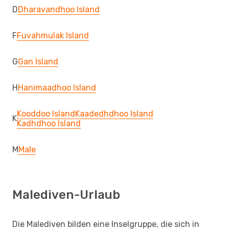
D
Dharavandhoo Island
F
Fuvahmulak Island
G
Gan Island
H
Hanimaadhoo Island
Kooddoo Island
Kaadedhdhoo Island
K
Kadhdhoo Island
M
Male
Malediven-Urlaub
Die Malediven bilden eine Inselgruppe, die sich in