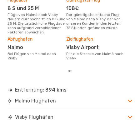
Flugdauer
Günstigster Flug
Hau
8 S und 25 M
108€
Jul
Flüge von Malmö nach Visby
Der günstigste einfache Flug
Laut Suchanfragen unserer
dauern durchschnittlich 8 S und
von Malmö nach Visby der von
Kund
25 M. Die tatsächliche Flugdauer
unseren Kunden in den letzten
Haup
kann aufgrund verschiedener
72 Stunden gefunden wurde
Mal
Faktoren abweichen.
Gün
Abflughafen
Zielflughafen
Ju
Malmo
Visby Airport
Oktober ist die beste Zeit um
Bei Flügen von Malmö nach
Für die Strecke von Malmö nach
gün
Visby
Visby
Vis
Entfernung:
394 kms
Malmö Flughäfen
Visby Flughäfen