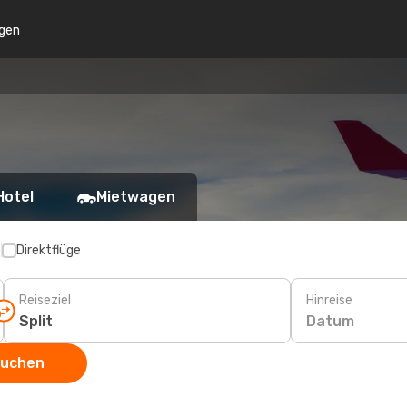
gen
Hotel
Mietwagen
p
Direktflüge
Reiseziel
Hinreise
Datum
suchen