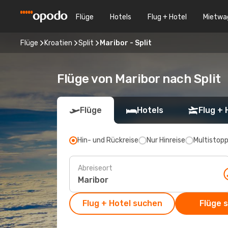
Flüge
Hotels
Flug + Hotel
Mietwa
Flüge
Kroatien
Split
Maribor - Split
Flüge von Maribor nach Split
Flüge
Hotels
Flug + 
Hin- und Rückreise
Nur Hinreise
Multistop
Abreiseort
Flug + Hotel suchen
Flüge 