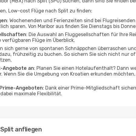
or (MBX) nach Split (SPU) suchen, dann sind Sie finden bei
fen, Low-cost Flüge nach Split zu finden:
gen
: Wochenenden und Ferienzeiten sind bei Flugreisenden b
tlich sparen. Von Maribor aus finden Sie Dienstags bis Donn
ellschaften
: Die Auswahl an Fluggesellschaften für Ihre Rei
 verfügbaren Flüge im Überblick.
en sich gerne von spontanen Schnäppchen überraschen und 
 dazu, frühzeitig zu buchen. So sichern Sie sich nicht nur 
tzen.
ak-Angebote an
: Planen Sie einen Hotelaufenthalt? Dann we
r. Wenn Sie die Umgebung von Kroatien erkunden möchten, f
o Prime-Angeboten
: Dank einer Prime-Mitgliedschaft sicher
abei maximale Flexibilität.
Split anfliegen